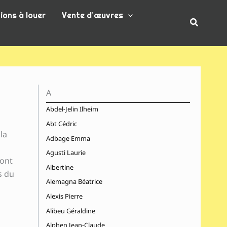
ions à louer
Vente d’œuvres
Recherc
A
Abdel-Jelin Ilheim
Abt Cédric
la
Adbage Emma
Agusti Laurie
dont
Albertine
rs du
Alemagna Béatrice
Alexis Pierre
Alibeu Géraldine
Alphen Jean-Claude