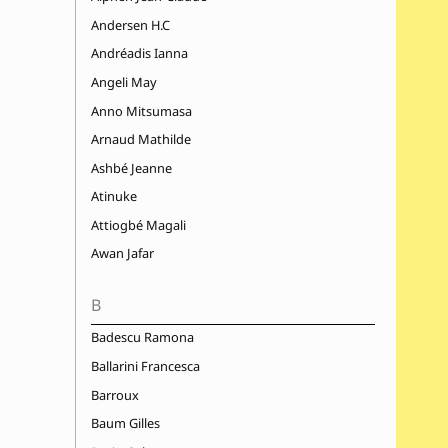
Andersen H.C
Andréadis Ianna
Angeli May
Anno Mitsumasa
Arnaud Mathilde
Ashbé Jeanne
Atinuke
Attiogbé Magali
Awan Jafar
B
Badescu Ramona
Ballarini Francesca
Barroux
Baum Gilles