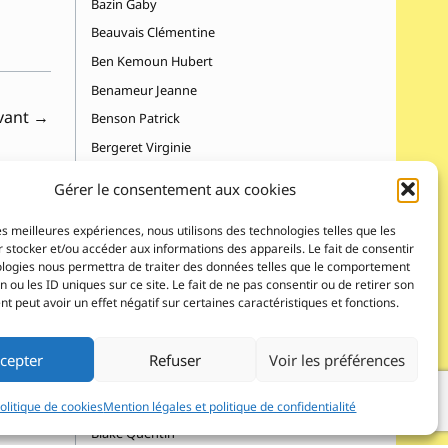
Bazin Gaby
Beauvais Clémentine
Ben Kemoun Hubert
Benameur Jeanne
ivant
→
Benson Patrick
Bergeret Virginie
Bernard Fred
Gérer le consentement aux cookies
Berner Rotraut Susanne
les meilleures expériences, nous utilisons des technologies telles que les
Bertrand Frédérique
 stocker et/ou accéder aux informations des appareils. Le fait de consentir
Besnier Michel
ologies nous permettra de traiter des données telles que le comportement
n ou les ID uniques sur ce site. Le fait de ne pas consentir ou de retirer son
Bigot Gigi, Matéo Pépito
 peut avoir un effet négatif sur certaines caractéristiques et fonctions.
Billet Julia
Binet Juliette
cepter
Refuser
Voir les préférences
Birba Lucile
Birmingham Christian
olitique de cookies
Mention légales et politique de confidentialité
Blake Quentin