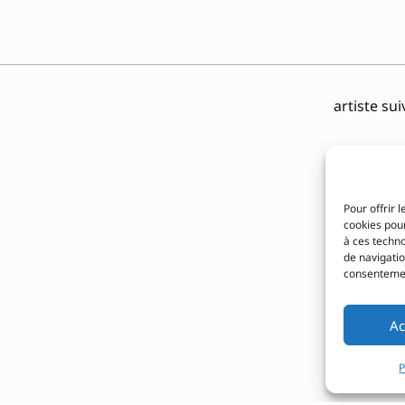
artiste su
Pour offrir 
cookies pour
à ces techn
de navigatio
consentement
Ac
P