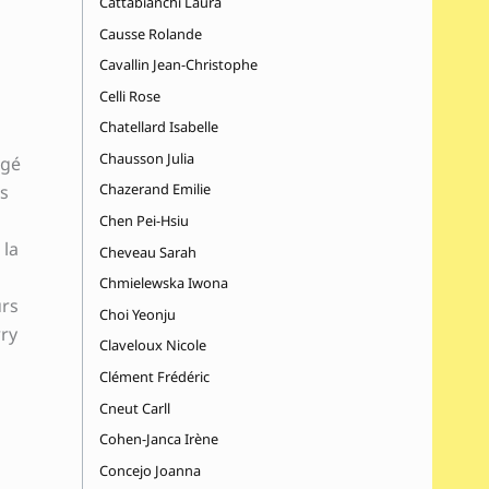
Cattabianchi Laura
Causse Rolande
Cavallin Jean-Christophe
Celli Rose
Chatellard Isabelle
Chausson Julia
rgé
Chazerand Emilie
ès
Chen Pei-Hsiu
 la
Cheveau Sarah
Chmielewska Iwona
urs
Choi Yeonju
rry
Claveloux Nicole
Clément Frédéric
Cneut Carll
Cohen-Janca Irène
Concejo Joanna