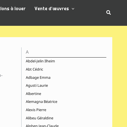
ions à louer
Vente d’œuvres
Recherc
A
Abdel-Jelin Ilheim
Abt Cédric
o-
Adbage Emma
Agusti Laurie
Albertine
Alemagna Béatrice
Alexis Pierre
Alibeu Géraldine
Alphen Jean-Claude