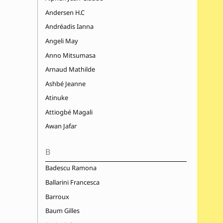
Andersen H.C
Andréadis Ianna
Angeli May
Anno Mitsumasa
Arnaud Mathilde
Ashbé Jeanne
Atinuke
Attiogbé Magali
Awan Jafar
B
Badescu Ramona
Ballarini Francesca
Barroux
Baum Gilles