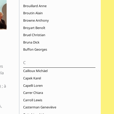
Brouillard Anne
Broutin Alain
Browne Anthony
Broyart Benoît
Bruel Christian
Bruna Dick
Buffon Georges
C
es
Cailloux Michäel
la
Capek Karel
Capelli Loren
 ; à
Carrer Chiara
Carroll Lewis
s,
Casterman Geneviève