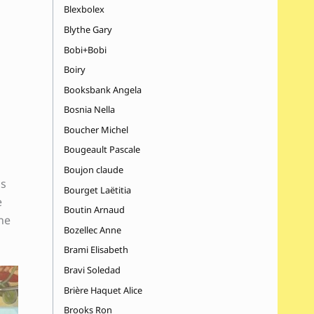
Blexbolex
Blythe Gary
Bobi+Bobi
Boiry
Booksbank Angela
Bosnia Nella
Boucher Michel
Bougeault Pascale
Boujon claude
us
Bourget Laëtitia
e
Boutin Arnaud
ne
Bozellec Anne
Brami Elisabeth
Bravi Soledad
Brière Haquet Alice
Brooks Ron