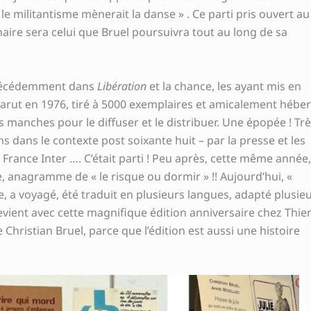
 le militantisme mènerait la danse » . Ce parti pris ouvert au
naire sera celui que Bruel poursuivra tout au long de sa
 précédemment dans
Libération
et la chance, les ayant mis en
 parut en 1976, tiré à 5000 exemplaires et amicalement hébe
es manches pour le diffuser et le distribuer. Une épopée ! Tr
ions dans le contexte post soixante huit – par la presse et les
 France Inter …. C’était parti ! Peu après, cette même année,
, anagramme de « le risque ou dormir » !! Aujourd’hui, «
e, a voyagé, été traduit en plusieurs langues, adapté plusie
 revient avec cette magnifique édition anniversaire chez Thie
 Christian Bruel, parce que l’édition est aussi une histoire