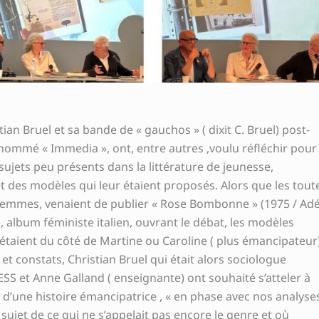
ian Bruel et sa bande de « gauchos » ( dixit C. Bruel) post-
f nommé « Immedia », ont, entre autres ,voulu réfléchir pour
ujets peu présents dans la littérature de jeunesse,
 et des modèles qui leur étaient proposés.
Alors que les tout
Femmes, venaient de publier « Rose Bombonne » (1975 / Adé
), album féministe italien, ouvrant le débat, les modèles
 étaient du côté de Martine ou Caroline ( plus émancipateur)
 et constats, Christian Bruel qui était alors sociologue
ESS et Anne Galland ( enseignante) ont souhaité s’atteler à
, d’une histoire émancipatrice , « en phase avec nos analyse
sujet de ce qui ne s’appelait pas encore le genre et où