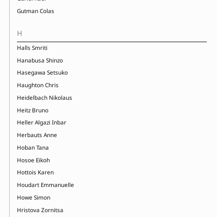
Gutman Colas
H
Halls Smriti
Hanabusa Shinzo
Hasegawa Setsuko
Haughton Chris
Heidelbach Nikolaus
Heitz Bruno
Heller Algazi Inbar
Herbauts Anne
Hoban Tana
Hosoe Eikoh
Hottois Karen
Houdart Emmanuelle
Howe Simon
Hristova Zornitsa