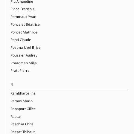
Piu Amandine
Place François
Pommaux Yvan
Poncelet Béatrice
Poncet Mathilde
Ponti Claude
Postma Uzel Brice
Poussier Audrey
Praagman Milja
Pratt Pierre
R
Rambharos Jha
Ramos Mario
Rapaport Gilles
Rascal
Raschka Chris
Rassat Thibaut