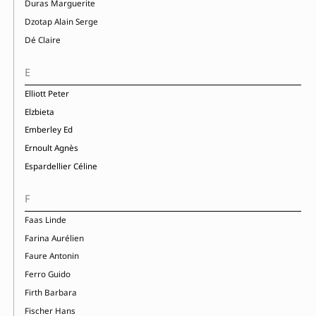
Duras Marguerite
Dzotap Alain Serge
Dé Claire
E
Elliott Peter
Elzbieta
Emberley Ed
Ernoult Agnès
Espardellier Céline
F
Faas Linde
Farina Aurélien
Faure Antonin
Ferro Guido
Firth Barbara
Fischer Hans