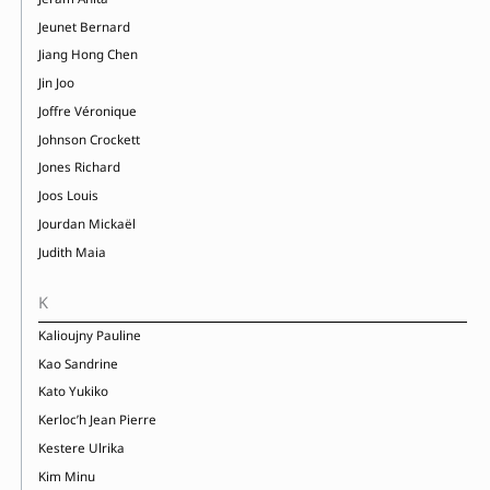
Jeunet Bernard
Jiang Hong Chen
Jin Joo
Joffre Véronique
Johnson Crockett
Jones Richard
Joos Louis
Jourdan Mickaël
Judith Maia
K
Kalioujny Pauline
Kao Sandrine
Kato Yukiko
Kerloc’h Jean Pierre
Kestere Ulrika
Kim Minu