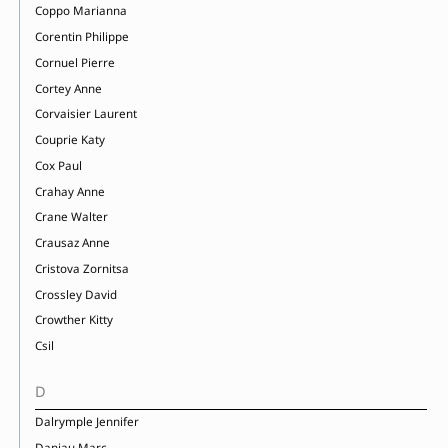
Coppo Marianna
Corentin Philippe
Cornuel Pierre
Cortey Anne
Corvaisier Laurent
Couprie Katy
Cox Paul
Crahay Anne
Crane Walter
Crausaz Anne
Cristova Zornitsa
Crossley David
Crowther Kitty
Csil
D
Dalrymple Jennifer
Daniau Marc