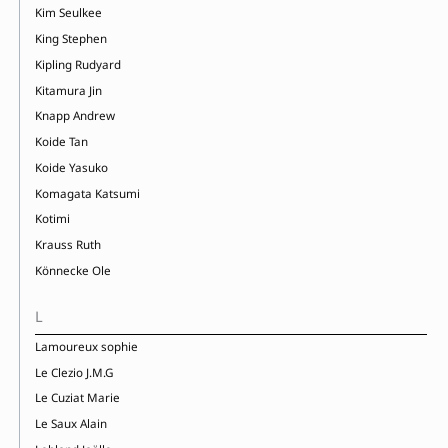
Kim Seulkee
King Stephen
Kipling Rudyard
Kitamura Jin
Knapp Andrew
Koide Tan
Koide Yasuko
Komagata Katsumi
Kotimi
Krauss Ruth
Könnecke Ole
L
Lamoureux sophie
Le Clezio J.M.G
Le Cuziat Marie
Le Saux Alain