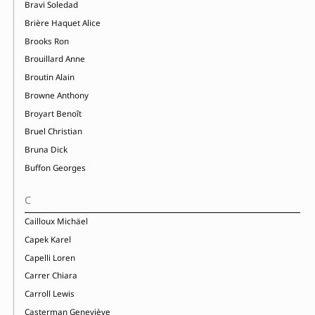
Bravi Soledad
Brière Haquet Alice
Brooks Ron
Brouillard Anne
Broutin Alain
Browne Anthony
Broyart Benoît
Bruel Christian
Bruna Dick
Buffon Georges
C
Cailloux Michäel
Capek Karel
Capelli Loren
Carrer Chiara
Carroll Lewis
Casterman Geneviève