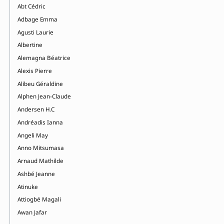
Abt Cédric
Adbage Emma
Agusti Laurie
Albertine
Alemagna Béatrice
Alexis Pierre
Alibeu Géraldine
Alphen Jean-Claude
Andersen H.C
Andréadis Ianna
Angeli May
Anno Mitsumasa
Arnaud Mathilde
Ashbé Jeanne
Atinuke
Attiogbé Magali
Awan Jafar