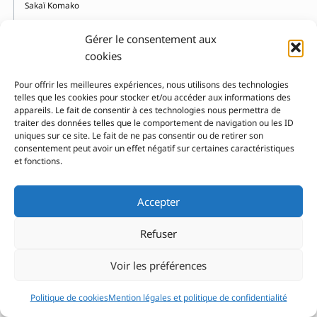
Sakaï Komako
Samivel
Gérer le consentement aux
Santirosi Silvia
cookies
Sara
Sartori Elisa
Pour offrir les meilleures expériences, nous utilisons des technologies
Schneider Marine
telles que les cookies pour stocker et/ou accéder aux informations des
appareils. Le fait de consentir à ces technologies nous permettra de
Schnellbach Emma
traiter des données telles que le comportement de navigation ou les ID
Schoch Irène
uniques sur ce site. Le fait de ne pas consentir ou de retirer son
consentement peut avoir un effet négatif sur certaines caractéristiques
Schvartz Claire
et fonctions.
Sellier Marie
Sendak Maurice
Accepter
Seron Emilie
Servant Stéphane
Refuser
Shapur Fredun
Sheldon Dyan
Voir les préférences
Shleifer Maya
Simler Isabelle
Politique de cookies
Mention légales et politique de confidentialité
Simont Marc