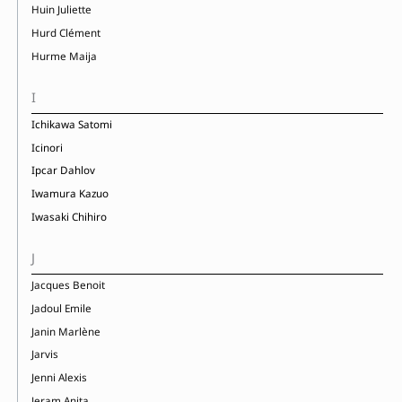
Huin Juliette
Hurd Clément
Hurme Maija
I
Ichikawa Satomi
Icinori
Ipcar Dahlov
Iwamura Kazuo
Iwasaki Chihiro
J
Jacques Benoit
Jadoul Emile
Janin Marlène
Jarvis
Jenni Alexis
Jeram Anita