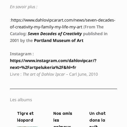
En savoir plus :
:
https://www.dahlovipcarart.com/news/seven-decades-
of-creativity-my-family-my-life-my-art
(
From The
Catalog:
Seven Decades of Creativity
published in
2001 by the
Portland Museum of Art
Instagram :
https://www.instagram.com/dahlovipcar/?
next=%2Fartpelukeria%2F&hl=fr
Livre :
The art of Dahlov Ipcar
– Carl June, 2010
Les albums
Tigre et
Nos amis
Un chat
léopard
les
dans la
animaux
nuit