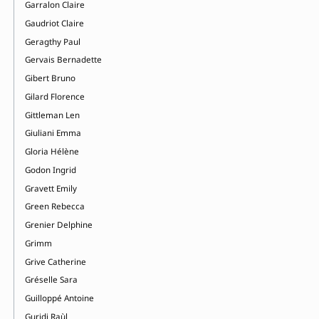
Garralon Claire
Gaudriot Claire
Geragthy Paul
Gervais Bernadette
Gibert Bruno
Gilard Florence
Gittleman Len
Giuliani Emma
Gloria Hélène
Godon Ingrid
Gravett Emily
Green Rebecca
Grenier Delphine
Grimm
Grive Catherine
Gréselle Sara
Guilloppé Antoine
Guridi Raùl