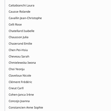
Cattabianchi Laura
Causse Rolande
Cavallin Jean-Christophe
Celli Rose
Chatellard Isabelle
Chausson Julia
Chazerand Emilie
Chen Pei-Hsiu
Cheveau Sarah
Chmielewska Iwona
Choi Yeonju
Claveloux Nicole
Clément Frédéric
Cneut Carll
Cohen-Janca Irène
Concejo Joanna
Constancien Anne Sophie