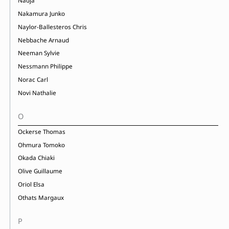
Nadja
Nakamura Junko
Naylor-Ballesteros Chris
Nebbache Arnaud
Neeman Sylvie
Nessmann Philippe
Norac Carl
Novi Nathalie
O
Ockerse Thomas
Ohmura Tomoko
Okada Chiaki
Olive Guillaume
Oriol Elsa
Othats Margaux
P