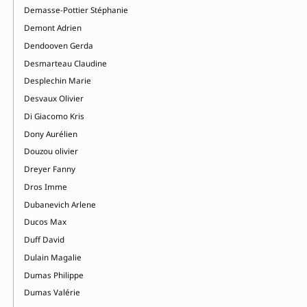
Demasse-Pottier Stéphanie
Demont Adrien
Dendooven Gerda
Desmarteau Claudine
Desplechin Marie
Desvaux Olivier
Di Giacomo Kris
Dony Aurélien
Douzou olivier
Dreyer Fanny
Dros Imme
Dubanevich Arlene
Ducos Max
Duff David
Dulain Magalie
Dumas Philippe
Dumas Valérie