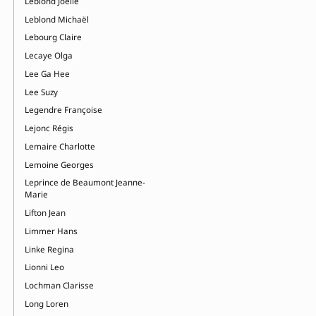
Leblond Joëlle
Leblond Michaël
Lebourg Claire
Lecaye Olga
Lee Ga Hee
Lee Suzy
Legendre Françoise
Lejonc Régis
Lemaire Charlotte
Lemoine Georges
Leprince de Beaumont Jeanne-
Marie
Lifton Jean
Limmer Hans
Linke Regina
Lionni Leo
Lochman Clarisse
Long Loren