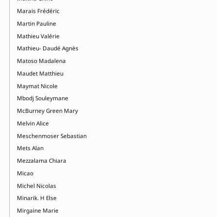
Marais Frédéric
Martin Pauline
Mathieu Valérie
Mathieu- Daudé Agnès
Matoso Madalena
Maudet Matthieu
Maymat Nicole
Mbodj Souleymane
McBurney Green Mary
Melvin Alice
Meschenmoser Sebastian
Mets Alan
Mezzalama Chiara
Micao
Michel Nicolas
Minarik. H Else
Mirgaine Marie