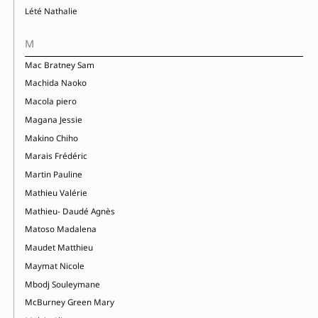
Lété Nathalie
M
Mac Bratney Sam
Machida Naoko
Macola piero
Magana Jessie
Makino Chiho
Marais Frédéric
Martin Pauline
Mathieu Valérie
Mathieu- Daudé Agnès
Matoso Madalena
Maudet Matthieu
Maymat Nicole
Mbodj Souleymane
McBurney Green Mary