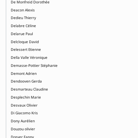
De Monfreid Dorothée
Deacon Alexis
Dedieu Thierry
Delabre Céline
Delarue Paul
Delcloque David
Delessert Etienne
Della Valle Véronique
Demasse-Pottier Stéphanie
Demont Adrien
Dendooven Gerda
Desmarteau Claudine
Desplechin Marie
Desvaux Olivier
Di Giacomo Kris
Dony Aurélien
Douzou olivier
Dreyer Fanny