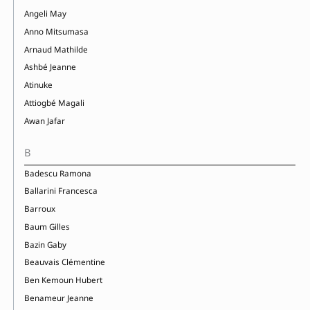
Angeli May
Anno Mitsumasa
Arnaud Mathilde
Ashbé Jeanne
Atinuke
Attiogbé Magali
Awan Jafar
B
Badescu Ramona
Ballarini Francesca
Barroux
Baum Gilles
Bazin Gaby
Beauvais Clémentine
Ben Kemoun Hubert
Benameur Jeanne