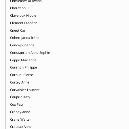
Chmielewska Iwona
Choi Yeonju
Claveloux Nicole
Clément Frédéric
Cneut Carll
Cohen-Janca Irène
Concejo Joanna
Constancien Anne Sophie
Coppo Marianna
Corentin Philippe
Cornuel Pierre
Cortey Anne
Corvaisier Laurent
Couprie Katy
Cox Paul
Crahay Anne
Crane Walter
Crausaz Anne