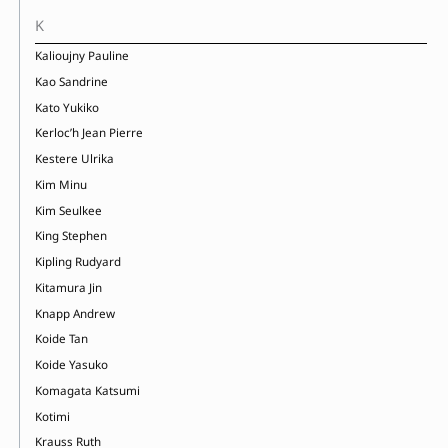
K
Kalioujny Pauline
Kao Sandrine
Kato Yukiko
Kerloc’h Jean Pierre
Kestere Ulrika
Kim Minu
Kim Seulkee
King Stephen
Kipling Rudyard
Kitamura Jin
Knapp Andrew
Koide Tan
Koide Yasuko
Komagata Katsumi
Kotimi
Krauss Ruth