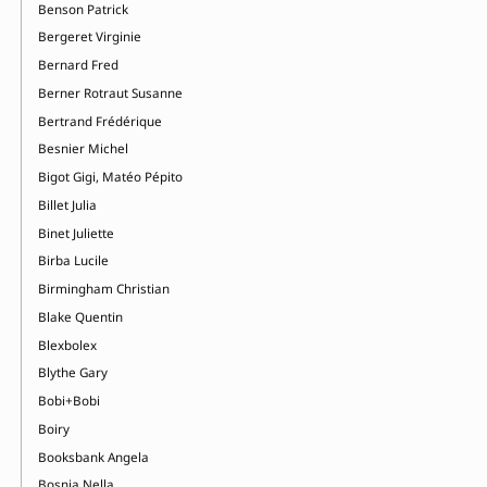
Benson Patrick
Bergeret Virginie
Bernard Fred
Berner Rotraut Susanne
Bertrand Frédérique
Besnier Michel
Bigot Gigi, Matéo Pépito
Billet Julia
Binet Juliette
Birba Lucile
Birmingham Christian
Blake Quentin
Blexbolex
Blythe Gary
Bobi+Bobi
Boiry
Booksbank Angela
Bosnia Nella