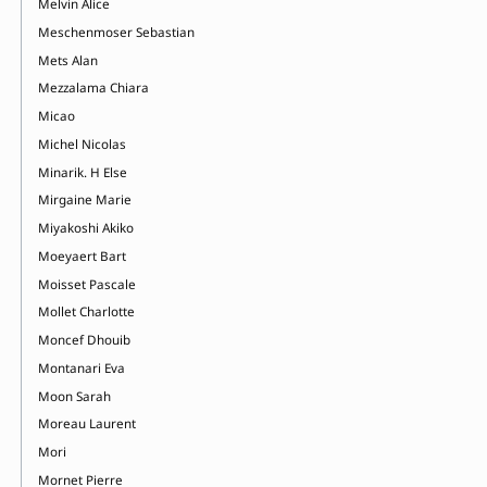
Melvin Alice
Meschenmoser Sebastian
Mets Alan
Mezzalama Chiara
Micao
Michel Nicolas
Minarik. H Else
Mirgaine Marie
Miyakoshi Akiko
Moeyaert Bart
Moisset Pascale
Mollet Charlotte
Moncef Dhouib
Montanari Eva
Moon Sarah
Moreau Laurent
Mori
Mornet Pierre