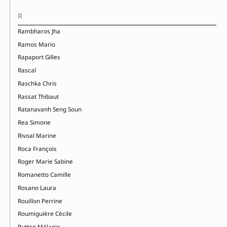
R
Rambharos Jha
Ramos Mario
Rapaport Gilles
Rascal
Raschka Chris
Rassat Thibaut
Ratanavanh Seng Soun
Rea Simone
Rivoal Marine
Roca François
Roger Marie Sabine
Romanetto Camille
Rosano Laura
Rouillon Perrine
Roumiguière Cécile
Rutten Mélanie