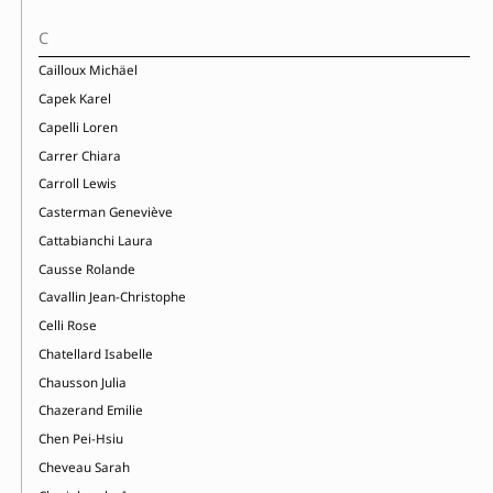
C
Cailloux Michäel
Capek Karel
Capelli Loren
Carrer Chiara
Carroll Lewis
Casterman Geneviève
Cattabianchi Laura
Causse Rolande
Cavallin Jean-Christophe
Celli Rose
Chatellard Isabelle
Chausson Julia
Chazerand Emilie
Chen Pei-Hsiu
Cheveau Sarah