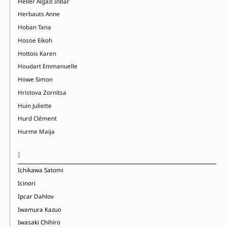
Heller Algazi Inbar
Herbauts Anne
Hoban Tana
Hosoe Eikoh
Hottois Karen
Houdart Emmanuelle
Howe Simon
Hristova Zornitsa
Huin Juliette
Hurd Clément
Hurme Maija
I
Ichikawa Satomi
Icinori
Ipcar Dahlov
Iwamura Kazuo
Iwasaki Chihiro