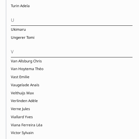
Turin Adela
U
Ukimaru
Ungerer Tomi
V
Van Allsburg Chris
Van Hoytema Théo
Vast Emilie
Vaugelade Anaïs
Velthuijs Max
Verlinden Adèle
Verne Jules
Viallard Yves
Viana Ferreira Léa
Victor Sylvain