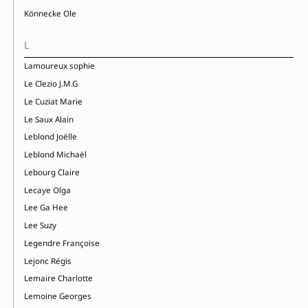
Könnecke Ole
L
Lamoureux sophie
Le Clezio J.M.G
Le Cuziat Marie
Le Saux Alain
Leblond Joëlle
Leblond Michaël
Lebourg Claire
Lecaye Olga
Lee Ga Hee
Lee Suzy
Legendre Françoise
Lejonc Régis
Lemaire Charlotte
Lemoine Georges