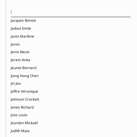
J
Jacques Benoit
Jadoul Emile
Janin Marlène
Jarvis
Jenni Alexis
Jeram Anita
Jeunet Bernard
Jiang Hong Chen
Jin Joo
Joffre Véronique
Johnson Crockett
Jones Richard
Joos Louis
Jourdan Mickaël
Judith Maia