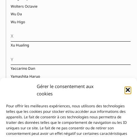
Wolters Octavie
Wu Da
Wu Higo
X
Xu Hualing
Y
Yaccarino Dan
Yamashita Haruo
Yerkes Jennifer
Gérer le consentement aux
Ylla
cookies
Yonesu Yusuke
Pour offrir les meilleures expériences, nous utilisons des technologies
Yoshida Toshi
telles que les cookies pour stocker et/ou accéder aux informations des
Yourcenar Marguerite
appareils. Le fait de consentir à ces technologies nous permettra de
traiter des données telles que le comportement de navigation ou les ID
uniques sur ce site. Le fait de ne pas consentir ou de retirer son
consentement peut avoir un effet négatif sur certaines caractéristiques