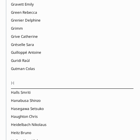
Gravett Emily
Green Rebecca
Grenier Delphine
Grimm
Grive Catherine
Gréselle Sara
Guilloppé Antoine
Guridi Raùl
Gutman Colas
H
Halls Smriti
Hanabusa Shinzo
Hasegawa Setsuko
Haughton Chris
Heidelbach Nikolaus
Heitz Bruno