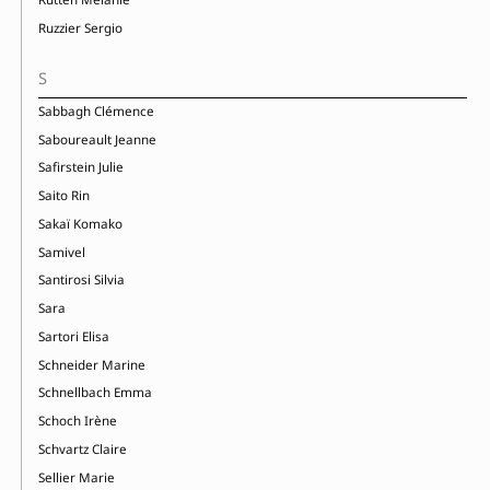
Ruzzier Sergio
S
Sabbagh Clémence
Saboureault Jeanne
Safirstein Julie
Saito Rin
Sakaï Komako
Samivel
Santirosi Silvia
Sara
Sartori Elisa
Schneider Marine
Schnellbach Emma
Schoch Irène
Schvartz Claire
Sellier Marie