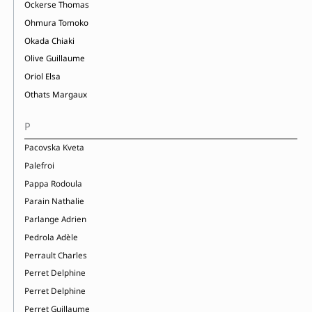
Ockerse Thomas
Ohmura Tomoko
Okada Chiaki
Olive Guillaume
Oriol Elsa
Othats Margaux
P
Pacovska Kveta
Palefroi
Pappa Rodoula
Parain Nathalie
Parlange Adrien
Pedrola Adèle
Perrault Charles
Perret Delphine
Perret Delphine
Perret Guillaume