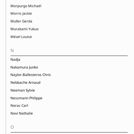
Morpurgo Michaël
Morris Jackie
Muller Gerda
Murakami Yukuo
Mézel Louise
N
Nadja
Nakamura Junko
Naylor-Ballesteros Chris
Nebbache Arnaud
Neeman Sylvie
Nessmann Philippe
Norac Carl
Novi Nathalie
O