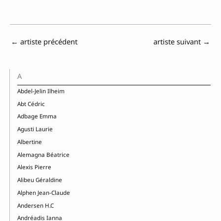
←
artiste précédent
artiste suivant
→
A
Abdel-Jelin Ilheim
Abt Cédric
Adbage Emma
Agusti Laurie
Albertine
Alemagna Béatrice
Alexis Pierre
Alibeu Géraldine
Alphen Jean-Claude
Andersen H.C
Andréadis Ianna