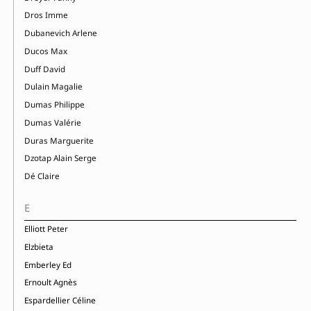
Dros Imme
Dubanevich Arlene
Ducos Max
Duff David
Dulain Magalie
Dumas Philippe
Dumas Valérie
Duras Marguerite
Dzotap Alain Serge
Dé Claire
E
Elliott Peter
Elzbieta
Emberley Ed
Ernoult Agnès
Espardellier Céline