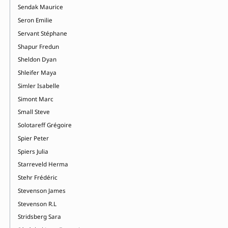
Sendak Maurice
Seron Emilie
Servant Stéphane
Shapur Fredun
Sheldon Dyan
Shleifer Maya
Simler Isabelle
Simont Marc
Small Steve
Solotareff Grégoire
Spier Peter
Spiers Julia
Starreveld Herma
Stehr Frédéric
Stevenson James
Stevenson R.L
Stridsberg Sara