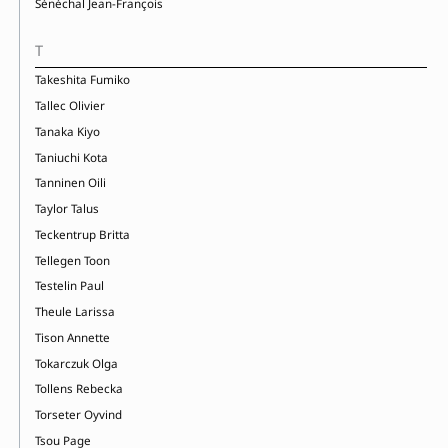
Sénéchal Jean-François
T
Takeshita Fumiko
Tallec Olivier
Tanaka Kiyo
Taniuchi Kota
Tanninen Oili
Taylor Talus
Teckentrup Britta
Tellegen Toon
Testelin Paul
Theule Larissa
Tison Annette
Tokarczuk Olga
Tollens Rebecka
Torseter Oyvind
Tsou Page