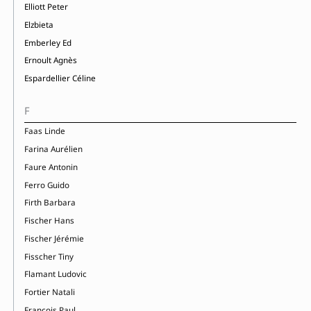
Elliott Peter
Elzbieta
Emberley Ed
Ernoult Agnès
Espardellier Céline
F
Faas Linde
Farina Aurélien
Faure Antonin
Ferro Guido
Firth Barbara
Fischer Hans
Fischer Jérémie
Fisscher Tiny
Flamant Ludovic
Fortier Natali
François Paul