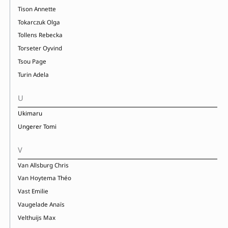
Tison Annette
Tokarczuk Olga
Tollens Rebecka
Torseter Oyvind
Tsou Page
Turin Adela
U
Ukimaru
Ungerer Tomi
V
Van Allsburg Chris
Van Hoytema Théo
Vast Emilie
Vaugelade Anaïs
Velthuijs Max