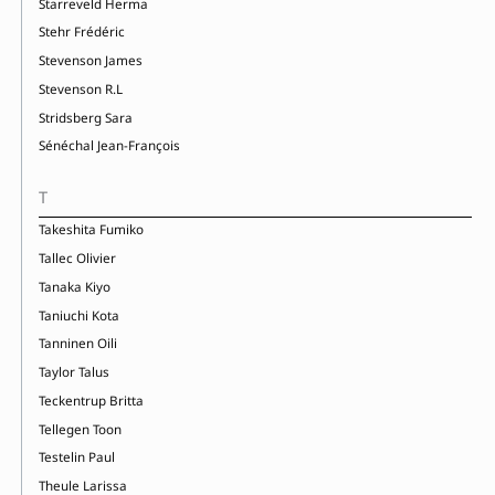
Starreveld Herma
Stehr Frédéric
Stevenson James
Stevenson R.L
Stridsberg Sara
Sénéchal Jean-François
T
Takeshita Fumiko
Tallec Olivier
Tanaka Kiyo
Taniuchi Kota
Tanninen Oili
Taylor Talus
Teckentrup Britta
Tellegen Toon
Testelin Paul
Theule Larissa