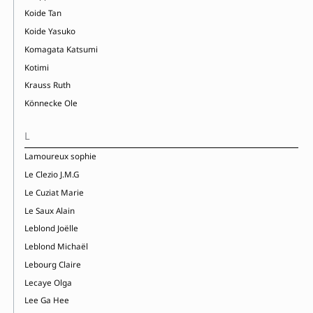
Koide Tan
Koide Yasuko
Komagata Katsumi
Kotimi
Krauss Ruth
Könnecke Ole
L
Lamoureux sophie
Le Clezio J.M.G
Le Cuziat Marie
Le Saux Alain
Leblond Joëlle
Leblond Michaël
Lebourg Claire
Lecaye Olga
Lee Ga Hee