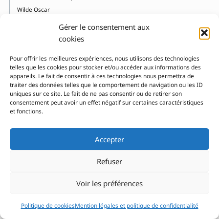
Wilde Oscar
Willemin Véronique
Gérer le consentement aux
Wise Brown Margaret
cookies
Wisniewski Gaya
Pour offrir les meilleures expériences, nous utilisons des technologies
Woignier Julia
telles que les cookies pour stocker et/ou accéder aux informations des
Wolters Octavie
appareils. Le fait de consentir à ces technologies nous permettra de
traiter des données telles que le comportement de navigation ou les ID
Wu Da
uniques sur ce site. Le fait de ne pas consentir ou de retirer son
Wu Higo
consentement peut avoir un effet négatif sur certaines caractéristiques
et fonctions.
X
Xu Hualing
Accepter
Y
Refuser
Yaccarino Dan
Voir les préférences
Yamashita Haruo
Yerkes Jennifer
Politique de cookies
Mention légales et politique de confidentialité
Ylla