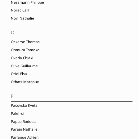
Nessmann Philippe
Norac Carl
Novi Nathalie
O
Ockerse Thomas
Ohmura Tomoko
Okada Chiaki
Olive Guillaume
Oriol Elsa
Othats Margaux
P
Pacovska Kveta
Palefroi
Pappa Rodoula
Parain Nathalie
Parlange Adrien