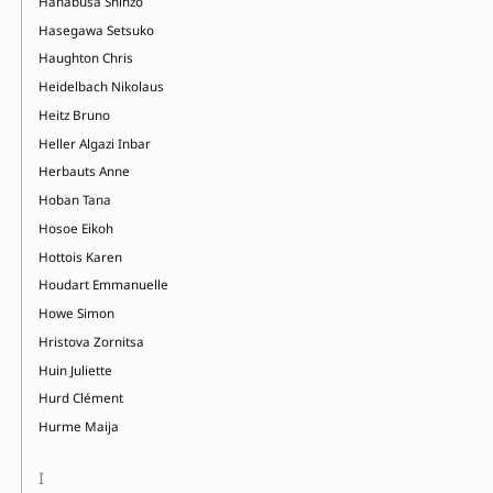
Hanabusa Shinzo
Hasegawa Setsuko
Haughton Chris
Heidelbach Nikolaus
Heitz Bruno
Heller Algazi Inbar
Herbauts Anne
Hoban Tana
Hosoe Eikoh
Hottois Karen
Houdart Emmanuelle
Howe Simon
Hristova Zornitsa
Huin Juliette
Hurd Clément
Hurme Maija
I