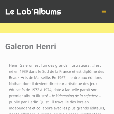
Aller
Le Lab'Albums
au
contenu
Galeron Henri
Henri Galeron est l’un des grands illustrateurs . Il est
né en 1939 dans le Sud de la France et est diplômé des
Beaux-Arts de Marseille. En 1967, il entre aux éditions
Nathan dont il devient directeur artistique des jeux
éducatifs de 1972 à 1974, date à laquelle parait son
premier album illustré –
le kidnapping de la cafetière
–
publié par Harlin Quist . Il travaille dès lors en
indépendant et collabore avec les plus grands éditeurs,
dont Gallimard Jeunesse, en plein essor, illustrant les