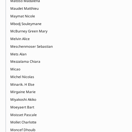
Matoso Madalena
Maudet Matthieu
Maymat Nicole
Mbodj Souleymane
McBurney Green Mary
Melvin Alice
Meschenmoser Sebastian
Mets Alan
Mezzalama Chiara
Micao
Michel Nicolas
Minarik. H Else
Mirgaine Marie
Miyakoshi Akiko
Moeyaert Bart
Moisset Pascale
Mollet Charlotte
Moncef Dhouib