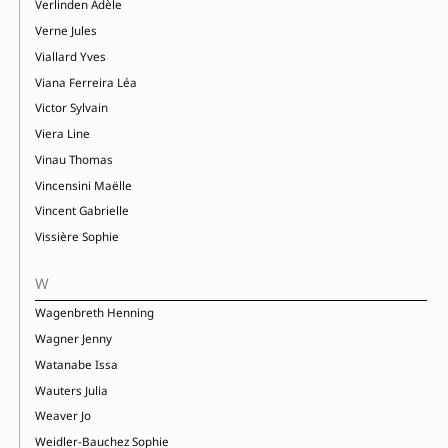
Verlinden Adèle
Verne Jules
Viallard Yves
Viana Ferreira Léa
Victor Sylvain
Viera Line
Vinau Thomas
Vincensini Maëlle
Vincent Gabrielle
Vissière Sophie
W
Wagenbreth Henning
Wagner Jenny
Watanabe Issa
Wauters Julia
Weaver Jo
Weidler-Bauchez Sophie