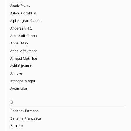
Alexis Pierre
Alibeu Géraldine
Alphen Jean-Claude
Andersen H.C
Andréadis Ianna
Angeli May
Anno Mitsumasa
Arnaud Mathilde
Ashbé Jeanne
Atinuke
Attiogbé Magali
Awan Jafar
B
Badescu Ramona
Ballarini Francesca
Barroux