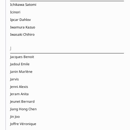
Ichikawa Satomi
Icinori
Ipcar Dahlov
Iwamura Kazuo
Iwasaki Chihiro
J
Jacques Benoit
Jadoul Emile
Janin Marlène
Jarvis
Jenni Alexis
Jeram Anita
Jeunet Bernard
Jiang Hong Chen
Jin Joo
Joffre Véronique