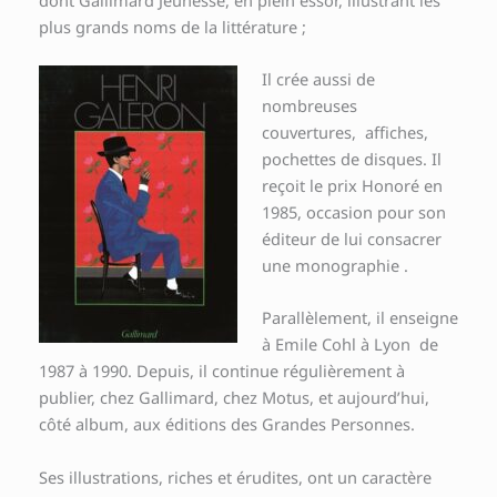
plus grands noms de la littérature ;
Il crée aussi de
nombreuses
couvertures, affiches,
pochettes de disques. Il
reçoit le prix Honoré en
1985, occasion pour son
éditeur de lui consacrer
une monographie .
Parallèlement, il enseigne
à Emile Cohl à Lyon de
1987 à 1990. Depuis, il continue régulièrement à
publier, chez Gallimard, chez Motus, et aujourd’hui,
côté album, aux éditions des Grandes Personnes.
Ses illustrations, riches et érudites, ont un caractère