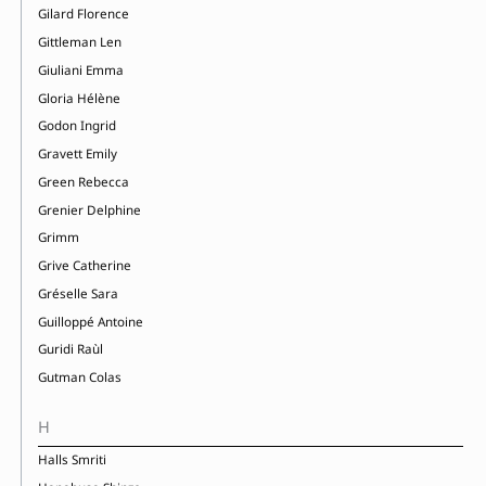
Gilard Florence
Gittleman Len
Giuliani Emma
Gloria Hélène
Godon Ingrid
Gravett Emily
Green Rebecca
Grenier Delphine
Grimm
Grive Catherine
Gréselle Sara
Guilloppé Antoine
Guridi Raùl
Gutman Colas
H
Halls Smriti