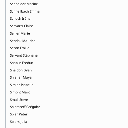
Schneider Marine
Schnellbach Emma
Schoch Irène
Schvartz Claire
Sellier Marie
Sendak Maurice
Seron Emilie
Servant Stéphane
Shapur Fredun
Sheldon Dyan
Shleifer Maya
Simler Isabelle
Simont Marc
Small Steve
Solotareff Grégoire
Spier Peter
Spiers Julia