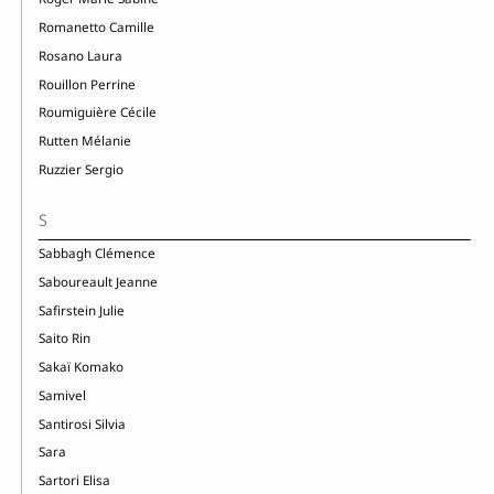
Romanetto Camille
Rosano Laura
Rouillon Perrine
Roumiguière Cécile
Rutten Mélanie
Ruzzier Sergio
S
Sabbagh Clémence
Saboureault Jeanne
Safirstein Julie
Saito Rin
Sakaï Komako
Samivel
Santirosi Silvia
Sara
Sartori Elisa