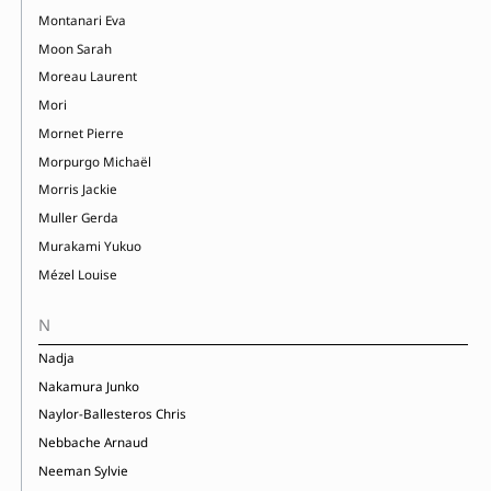
Montanari Eva
Moon Sarah
Moreau Laurent
Mori
Mornet Pierre
Morpurgo Michaël
Morris Jackie
Muller Gerda
Murakami Yukuo
Mézel Louise
N
Nadja
Nakamura Junko
Naylor-Ballesteros Chris
Nebbache Arnaud
Neeman Sylvie