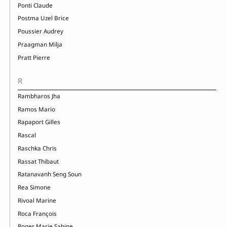
Ponti Claude
Postma Uzel Brice
Poussier Audrey
Praagman Milja
Pratt Pierre
R
Rambharos Jha
Ramos Mario
Rapaport Gilles
Rascal
Raschka Chris
Rassat Thibaut
Ratanavanh Seng Soun
Rea Simone
Rivoal Marine
Roca François
Roger Marie Sabine