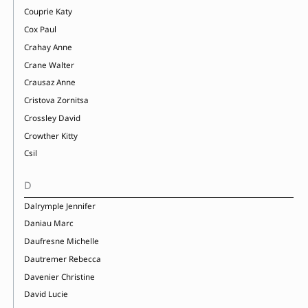
Couprie Katy
Cox Paul
Crahay Anne
Crane Walter
Crausaz Anne
Cristova Zornitsa
Crossley David
Crowther Kitty
Csil
D
Dalrymple Jennifer
Daniau Marc
Daufresne Michelle
Dautremer Rebecca
Davenier Christine
David Lucie