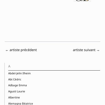
←
artiste précédent
artiste suivant
→
A
Abdel-Jelin Ilheim
Abt Cédric
Adbage Emma
Agusti Laurie
Albertine
Alemagna Béatrice