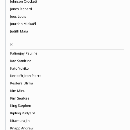
Johnson Crockett
Jones Richard
Joos Louis
Jourdan Mickaël
Judith Maia
K
Kalioujny Pauline
Kao Sandrine
Kato Yukiko
Kerloc’h Jean Pierre
Kestere Ulrika
Kim Minu
Kim Seulkee
King Stephen
Kipling Rudyard
Kitamura Jin
Knapp Andrew