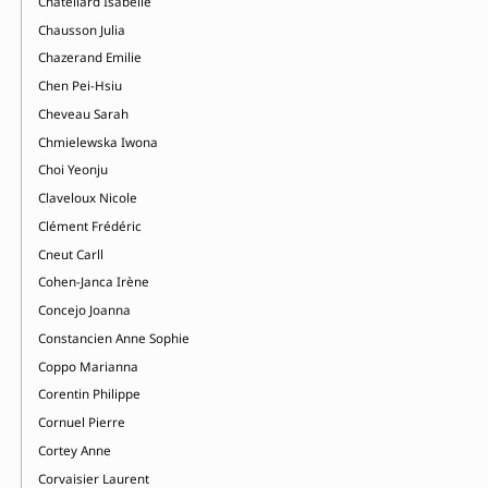
Chatellard Isabelle
Chausson Julia
Chazerand Emilie
Chen Pei-Hsiu
Cheveau Sarah
Chmielewska Iwona
Choi Yeonju
Claveloux Nicole
Clément Frédéric
Cneut Carll
Cohen-Janca Irène
Concejo Joanna
Constancien Anne Sophie
Coppo Marianna
Corentin Philippe
Cornuel Pierre
Cortey Anne
Corvaisier Laurent