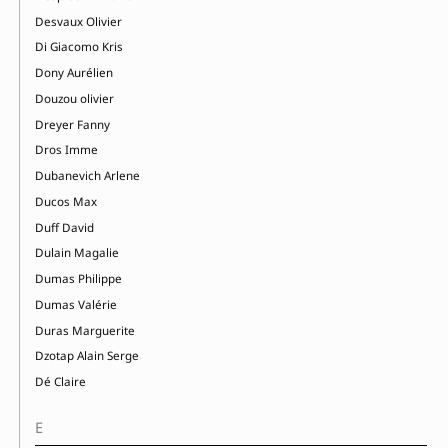
Desvaux Olivier
Di Giacomo Kris
Dony Aurélien
Douzou olivier
Dreyer Fanny
Dros Imme
Dubanevich Arlene
Ducos Max
Duff David
Dulain Magalie
Dumas Philippe
Dumas Valérie
Duras Marguerite
Dzotap Alain Serge
Dé Claire
E