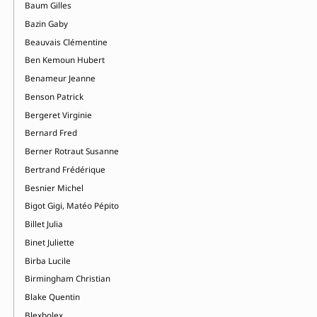
Baum Gilles
Bazin Gaby
Beauvais Clémentine
Ben Kemoun Hubert
Benameur Jeanne
Benson Patrick
Bergeret Virginie
Bernard Fred
Berner Rotraut Susanne
Bertrand Frédérique
Besnier Michel
Bigot Gigi, Matéo Pépito
Billet Julia
Binet Juliette
Birba Lucile
Birmingham Christian
Blake Quentin
Blexbolex