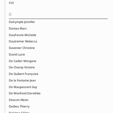
Csil
D
Dalrymple Jennifer
Daniau Marc
Daufresne Michelle
Dautremer Rebecca
Davenier Christine
David Lucie
De Cadier Morgane
De Chanzy Victoire
De Guibert Françoise
De la Fontaine Jean
De Maupassant Guy
De Monfreid Dorothée
Deacon Alexis
Dedieu Thierry
Delabre Céline