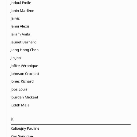
Jadoul Emile
Janin Marlène
Jarvis
Jenni Alexis
Jeram Anita
Jeunet Bernard
Jiang Hong Chen
Jin Joo
Joffre Véronique
Johnson Crockett
Jones Richard
Joos Louis
Jourdan Mickaël
Judith Maia
K
Kalioujny Pauline
Kao Sandrine