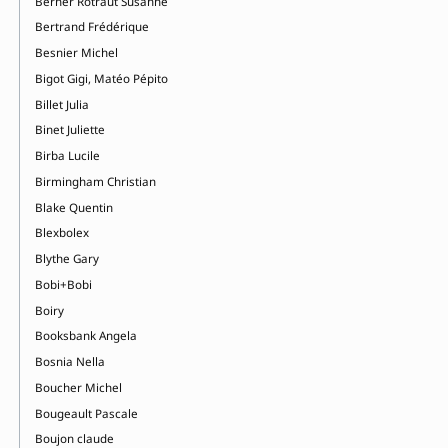
Berner Rotraut Susanne
Bertrand Frédérique
Besnier Michel
Bigot Gigi, Matéo Pépito
Billet Julia
Binet Juliette
Birba Lucile
Birmingham Christian
Blake Quentin
Blexbolex
Blythe Gary
Bobi+Bobi
Boiry
Booksbank Angela
Bosnia Nella
Boucher Michel
Bougeault Pascale
Boujon claude