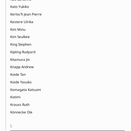
Kato Yukiko
Kerloc’h Jean Pierre
Kestere Ulrika
Kim Minu
Kim Seulkee
King Stephen
Kipling Rudyard
Kitamura Jin
Knapp Andrew
Koide Tan
Koide Yasuko
Komagata Katsumi
Kotimi
Krauss Ruth
Könnecke Ole
L