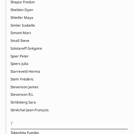
Shapur Fredun
Sheldon Dyan
Shleifer Maya
Simler Isabelle
Simont Marc
Small Steve
Solotareff Grégoire
Spier Peter
Spiers Julia
Starreveld Herma
Stehr Frédéric
Stevenson James
Stevenson R.L
Stridsberg Sara
Sénéchal Jean-François
T
Takeshita Fumiko