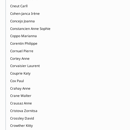
Cneut Carll
Cohen-Janca Irène
Concejo Joanna
Constancien Anne Sophie
Coppo Marianna
Corentin Philippe
Cornuel Pierre
Cortey Anne
Corvaisier Laurent
Couprie Katy
Cox Paul
Crahay Anne
Crane Walter
Crausaz Anne
Cristova Zornitsa
Crossley David
Crowther Kitty