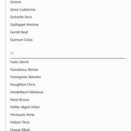
Grimm
Grive Catherine
Gréselle Sara
Guilloppé Antoine
Guridi Raùl
Gutman Colas
H
Halls Smriti
Hanabusa Shinzo
Hasegawa Setsuko
Haughton Chris
Heidelbach Nikolaus
Heitz Bruno
Heller Algazi Inbar
Herbauts Anne
Hoban Tana
Hosoe Eikoh