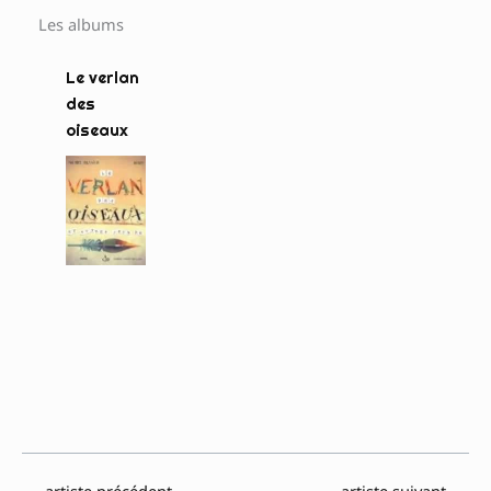
Les albums
Le verlan
des
oiseaux
←
artiste précédent
artiste suivant
→