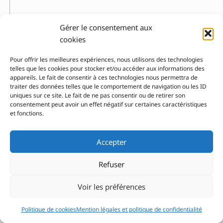
X
Gérer le consentement aux
Xu Hualing
cookies
Y
Pour offrir les meilleures expériences, nous utilisons des technologies
telles que les cookies pour stocker et/ou accéder aux informations des
Yaccarino Dan
appareils. Le fait de consentir à ces technologies nous permettra de
Yamashita Haruo
traiter des données telles que le comportement de navigation ou les ID
uniques sur ce site. Le fait de ne pas consentir ou de retirer son
Yerkes Jennifer
consentement peut avoir un effet négatif sur certaines caractéristiques
Ylla
et fonctions.
Yonesu Yusuke
Yoshida Toshi
Accepter
Yourcenar Marguerite
Refuser
Voir les préférences
Pour nous contacter
Politique de cookies
Mention légales et politique de confidentialité
© 2026 Le Lab'Albums