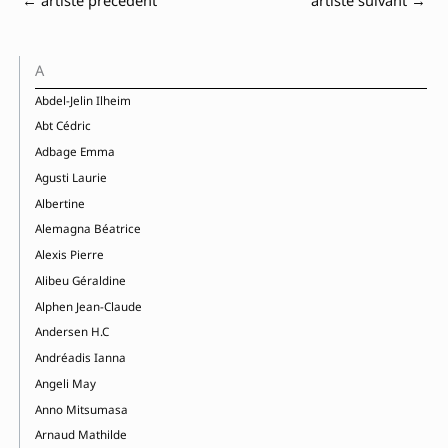
A
Abdel-Jelin Ilheim
Abt Cédric
Adbage Emma
Agusti Laurie
Albertine
Alemagna Béatrice
Alexis Pierre
Alibeu Géraldine
Alphen Jean-Claude
Andersen H.C
Andréadis Ianna
Angeli May
Anno Mitsumasa
Arnaud Mathilde