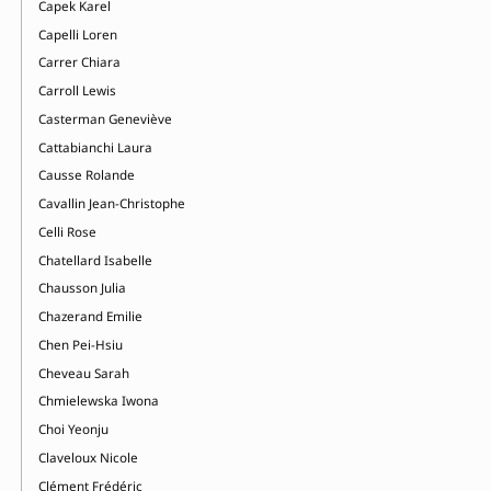
Capek Karel
Capelli Loren
Carrer Chiara
Carroll Lewis
Casterman Geneviève
Cattabianchi Laura
Causse Rolande
Cavallin Jean-Christophe
Celli Rose
Chatellard Isabelle
Chausson Julia
Chazerand Emilie
Chen Pei-Hsiu
Cheveau Sarah
Chmielewska Iwona
Choi Yeonju
Claveloux Nicole
Clément Frédéric