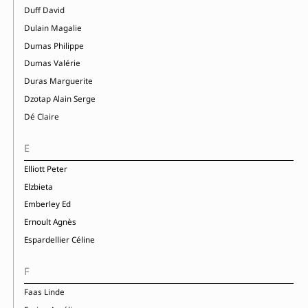
Duff David
Dulain Magalie
Dumas Philippe
Dumas Valérie
Duras Marguerite
Dzotap Alain Serge
Dé Claire
E
Elliott Peter
Elzbieta
Emberley Ed
Ernoult Agnès
Espardellier Céline
F
Faas Linde