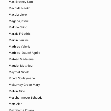
Mac Bratney Sam
Machida Naoko
Macola piero
Magana Jessie
Makino Chiho
Marais Frédéric
Martin Pauline
Mathieu Valérie
Mathieu- Daudé Agnès
Matoso Madalena
Maudet Matthieu
Maymat Nicole
Mbodj Souleymane
McBurney Green Mary
Melvin Alice
Meschenmoser Sebastian
Mets Alan
Mezzalama Chiara