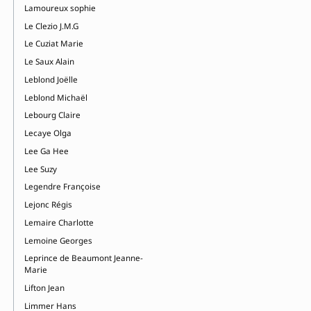
Lamoureux sophie
Le Clezio J.M.G
Le Cuziat Marie
Le Saux Alain
Leblond Joëlle
Leblond Michaël
Lebourg Claire
Lecaye Olga
Lee Ga Hee
Lee Suzy
Legendre Françoise
Lejonc Régis
Lemaire Charlotte
Lemoine Georges
Leprince de Beaumont Jeanne-
Marie
Lifton Jean
Limmer Hans