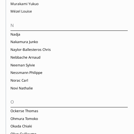
Murakami Yukuo
Mézel Louise
N
Nadja
Nakamura Junko
Naylor-Ballesteros Chris
Nebbache Arnaud
Neeman Sylvie
Nessmann Philippe
Norac Carl
Novi Nathalie
O
Ockerse Thomas
Ohmura Tomoko
Okada Chiaki
Olive Guillaume