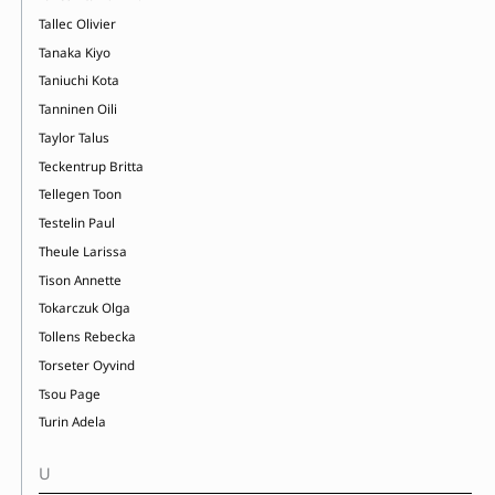
Tallec Olivier
Tanaka Kiyo
Taniuchi Kota
Tanninen Oili
Taylor Talus
Teckentrup Britta
Tellegen Toon
Testelin Paul
Theule Larissa
Tison Annette
Tokarczuk Olga
Tollens Rebecka
Torseter Oyvind
Tsou Page
Turin Adela
U