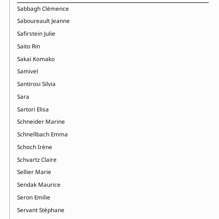
Sabbagh Clémence
Saboureault Jeanne
Safirstein Julie
Saito Rin
Sakaï Komako
Samivel
Santirosi Silvia
Sara
Sartori Elisa
Schneider Marine
Schnellbach Emma
Schoch Irène
Schvartz Claire
Sellier Marie
Sendak Maurice
Seron Emilie
Servant Stéphane