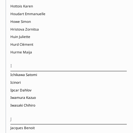
Hottois Karen
Houdart Emmanuelle
Howe Simon
Hristova Zornitsa
Huin Juliette
Hurd Clément
Hurme Maija
I
Ichikawa Satomi
Icinori
Ipcar Dahlov
Iwamura Kazuo
Iwasaki Chihiro
J
Jacques Benoit