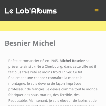
Aller
Le Lab'Albums
au
contenu
Besnier Michel
Poète et romancier né en 1945,
Michel Besnier
se
présente ainsi : « Né à Cherbourg, dans cette ville où il
fait plus frais l′été et moins froid l’hiver. Ce fut
finalement une chance : connaître la mer et la
montagne. Je suis devenu de façon imprévue
professeur de français. Je devais comme tout le monde
fabriquer des sous-marins, des Terrible, des
Redoutable. Maintenant, je suis éleveur de lapins et de
hérissons. J’ai écrit des livres de poèmes destinés à la