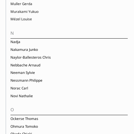
Muller Gerda
Murakami Yukuo
Mézel Louise
N
Nadja
Nakamura Junko
Naylor-Ballesteros Chris
Nebbache Arnaud
Neeman Sylvie
Nessmann Philippe
Norac Carl
Novi Nathalie
O
Ockerse Thomas
Ohmura Tomoko
Okada Chiaki