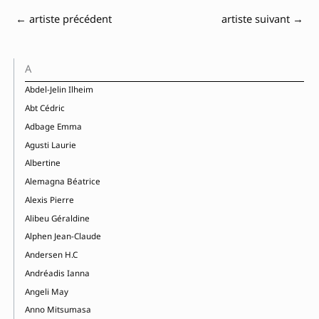
←
artiste précédent
artiste suivant
→
A
Abdel-Jelin Ilheim
Abt Cédric
Adbage Emma
Agusti Laurie
Albertine
Alemagna Béatrice
Alexis Pierre
Alibeu Géraldine
Alphen Jean-Claude
Andersen H.C
Andréadis Ianna
Angeli May
Anno Mitsumasa