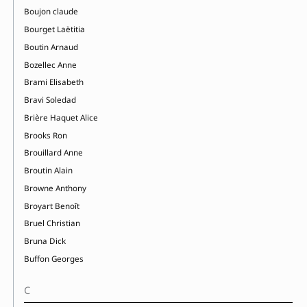
Boujon claude
Bourget Laëtitia
Boutin Arnaud
Bozellec Anne
Brami Elisabeth
Bravi Soledad
Brière Haquet Alice
Brooks Ron
Brouillard Anne
Broutin Alain
Browne Anthony
Broyart Benoît
Bruel Christian
Bruna Dick
Buffon Georges
C