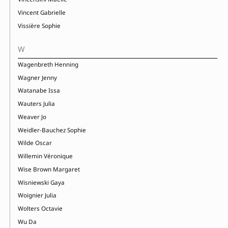
Vincent Gabrielle
Vissière Sophie
W
Wagenbreth Henning
Wagner Jenny
Watanabe Issa
Wauters Julia
Weaver Jo
Weidler-Bauchez Sophie
Wilde Oscar
Willemin Véronique
Wise Brown Margaret
Wisniewski Gaya
Woignier Julia
Wolters Octavie
Wu Da