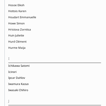
Hosoe Eikoh
Hottois Karen
Houdart Emmanuelle
Howe Simon
Hristova Zornitsa
Huin Juliette
Hurd Clément
Hurme Maija
I
Ichikawa Satomi
Icinori
Ipcar Dahlov
Iwamura Kazuo
Iwasaki Chihiro
J