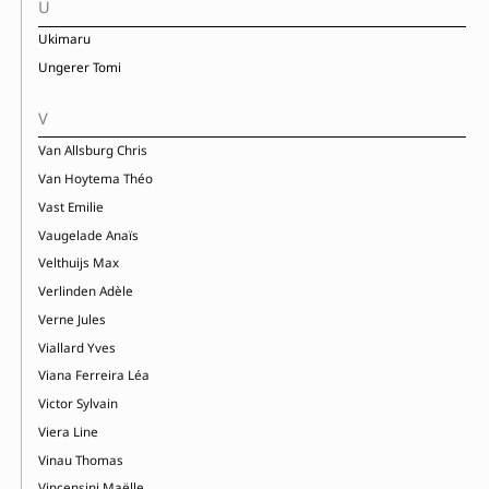
U
Ukimaru
Ungerer Tomi
V
Van Allsburg Chris
Van Hoytema Théo
Vast Emilie
Vaugelade Anaïs
Velthuijs Max
Verlinden Adèle
Verne Jules
Viallard Yves
Viana Ferreira Léa
Victor Sylvain
Viera Line
Vinau Thomas
Vincensini Maëlle