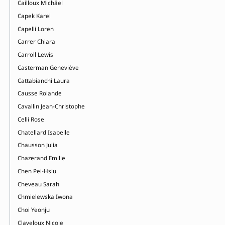
Cailloux Michäel
Capek Karel
Capelli Loren
Carrer Chiara
Carroll Lewis
Casterman Geneviève
Cattabianchi Laura
Causse Rolande
Cavallin Jean-Christophe
Celli Rose
Chatellard Isabelle
Chausson Julia
Chazerand Emilie
Chen Pei-Hsiu
Cheveau Sarah
Chmielewska Iwona
Choi Yeonju
Claveloux Nicole