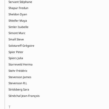
Servant Stéphane
Shapur Fredun
Sheldon Dyan
Shleifer Maya
Simler Isabelle
Simont Marc
Small Steve
Solotareff Grégoire
Spier Peter
Spiers Julia
Starreveld Herma
Stehr Frédéric
Stevenson James
Stevenson R.L
Stridsberg Sara
Sénéchal Jean-François
T