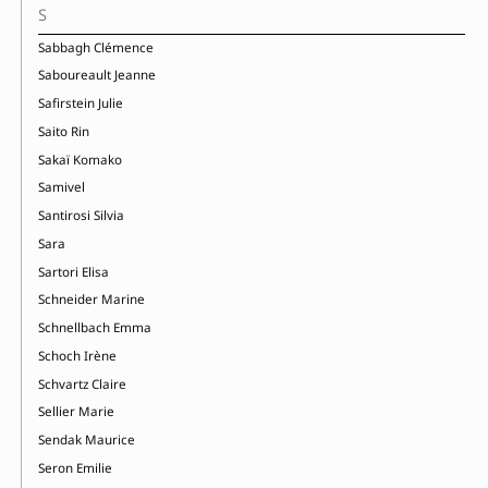
S
Sabbagh Clémence
Saboureault Jeanne
Safirstein Julie
Saito Rin
Sakaï Komako
Samivel
Santirosi Silvia
Sara
Sartori Elisa
Schneider Marine
Schnellbach Emma
Schoch Irène
Schvartz Claire
Sellier Marie
Sendak Maurice
Seron Emilie