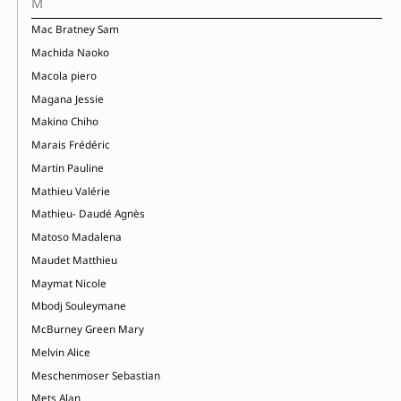
M
Mac Bratney Sam
Machida Naoko
Macola piero
Magana Jessie
Makino Chiho
Marais Frédéric
Martin Pauline
Mathieu Valérie
Mathieu- Daudé Agnès
Matoso Madalena
Maudet Matthieu
Maymat Nicole
Mbodj Souleymane
McBurney Green Mary
Melvin Alice
Meschenmoser Sebastian
Mets Alan