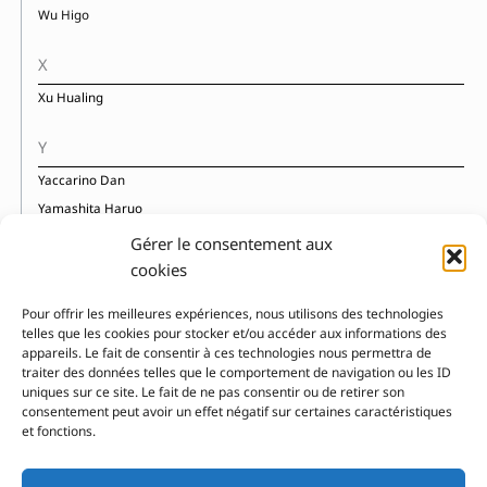
Wu Higo
X
Xu Hualing
Y
Yaccarino Dan
Yamashita Haruo
Yerkes Jennifer
Gérer le consentement aux
Ylla
cookies
Yonesu Yusuke
Pour offrir les meilleures expériences, nous utilisons des technologies
Yoshida Toshi
telles que les cookies pour stocker et/ou accéder aux informations des
Yourcenar Marguerite
appareils. Le fait de consentir à ces technologies nous permettra de
traiter des données telles que le comportement de navigation ou les ID
uniques sur ce site. Le fait de ne pas consentir ou de retirer son
consentement peut avoir un effet négatif sur certaines caractéristiques
et fonctions.
Pour nous contacter