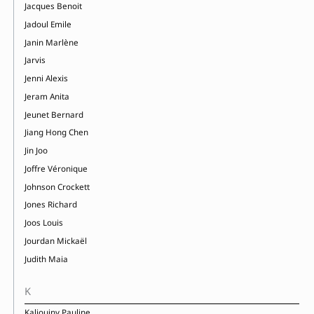
Jacques Benoit
Jadoul Emile
Janin Marlène
Jarvis
Jenni Alexis
Jeram Anita
Jeunet Bernard
Jiang Hong Chen
Jin Joo
Joffre Véronique
Johnson Crockett
Jones Richard
Joos Louis
Jourdan Mickaël
Judith Maia
K
Kalioujny Pauline