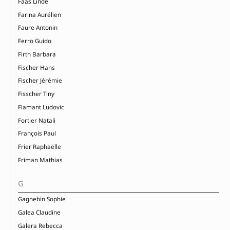
Faas Linde
Farina Aurélien
Faure Antonin
Ferro Guido
Firth Barbara
Fischer Hans
Fischer Jérémie
Fisscher Tiny
Flamant Ludovic
Fortier Natali
François Paul
Frier Raphaëlle
Friman Mathias
G
Gagnebin Sophie
Galea Claudine
Galera Rebecca