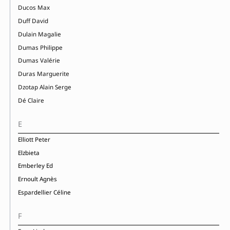
Ducos Max
Duff David
Dulain Magalie
Dumas Philippe
Dumas Valérie
Duras Marguerite
Dzotap Alain Serge
Dé Claire
E
Elliott Peter
Elzbieta
Emberley Ed
Ernoult Agnès
Espardellier Céline
F