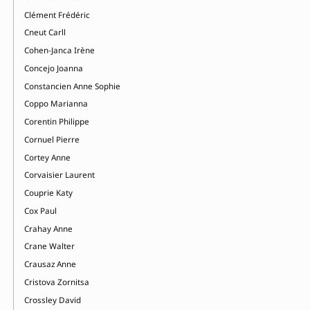
Clément Frédéric
Cneut Carll
Cohen-Janca Irène
Concejo Joanna
Constancien Anne Sophie
Coppo Marianna
Corentin Philippe
Cornuel Pierre
Cortey Anne
Corvaisier Laurent
Couprie Katy
Cox Paul
Crahay Anne
Crane Walter
Crausaz Anne
Cristova Zornitsa
Crossley David