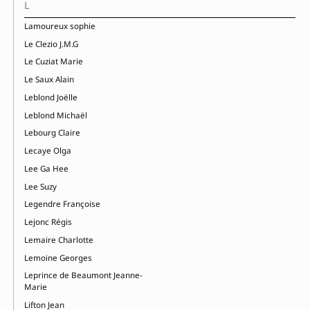
L
Lamoureux sophie
Le Clezio J.M.G
Le Cuziat Marie
Le Saux Alain
Leblond Joëlle
Leblond Michaël
Lebourg Claire
Lecaye Olga
Lee Ga Hee
Lee Suzy
Legendre Françoise
Lejonc Régis
Lemaire Charlotte
Lemoine Georges
Leprince de Beaumont Jeanne-
Marie
Lifton Jean