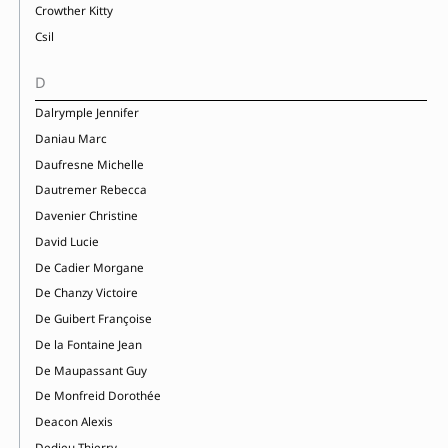
Crowther Kitty
Csil
D
Dalrymple Jennifer
Daniau Marc
Daufresne Michelle
Dautremer Rebecca
Davenier Christine
David Lucie
De Cadier Morgane
De Chanzy Victoire
De Guibert Françoise
De la Fontaine Jean
De Maupassant Guy
De Monfreid Dorothée
Deacon Alexis
Dedieu Thierry