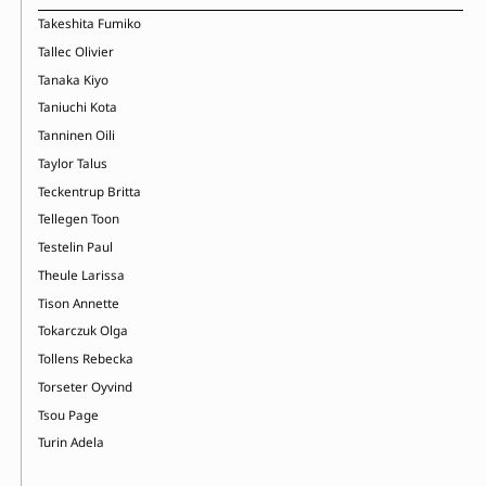
Takeshita Fumiko
Tallec Olivier
Tanaka Kiyo
Taniuchi Kota
Tanninen Oili
Taylor Talus
Teckentrup Britta
Tellegen Toon
Testelin Paul
Theule Larissa
Tison Annette
Tokarczuk Olga
Tollens Rebecka
Torseter Oyvind
Tsou Page
Turin Adela