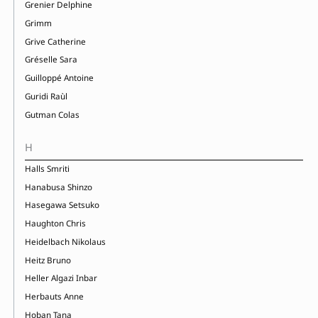
Grenier Delphine
Grimm
Grive Catherine
Gréselle Sara
Guilloppé Antoine
Guridi Raùl
Gutman Colas
H
Halls Smriti
Hanabusa Shinzo
Hasegawa Setsuko
Haughton Chris
Heidelbach Nikolaus
Heitz Bruno
Heller Algazi Inbar
Herbauts Anne
Hoban Tana