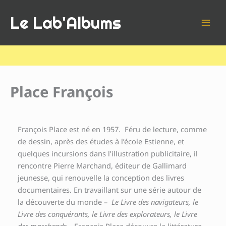
Aller
Le Lab'Albums
au
contenu
Place François
François Place est né en 1957. Féru de lecture, comme
de dessin, après des études à l’école Estienne, et
quelques incursions dans l’illustration publicitaire, il
rencontre Pierre Marchand, éditeur de Gallimard
jeunesse, qui renouvelle la conception des livres
documentaires. En travaillant sur une série autour de
la découverte du monde –
Le Livre des navigateurs,
le
Livre des conquérants, le Livre des explorateurs, le Livre
des marchands –
François Place découvre la littérature