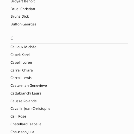
Broyart Benoît
Bruel Christian
Bruna Dick
Buffon Georges
C
Cailloux Michäel
Capek Karel
Capelli Loren
Carrer Chiara
Carroll Lewis
Casterman Geneviève
Cattabianchi Laura
Causse Rolande
Cavallin Jean-Christophe
Celli Rose
Chatellard Isabelle
Chausson Julia