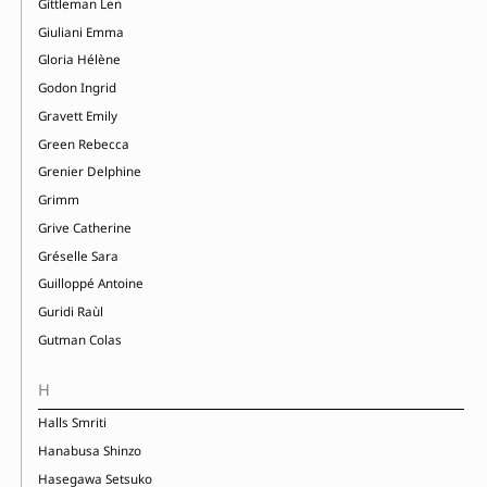
Gittleman Len
Giuliani Emma
Gloria Hélène
Godon Ingrid
Gravett Emily
Green Rebecca
Grenier Delphine
Grimm
Grive Catherine
Gréselle Sara
Guilloppé Antoine
Guridi Raùl
Gutman Colas
H
Halls Smriti
Hanabusa Shinzo
Hasegawa Setsuko