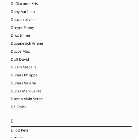
Di Giacomo Kris
Dony Aurélien
Douzou olivier
Dreyer Fanny
Dros Imme
Dubanevich Arlene
Ducos Max
Duff David
Dulain Magalie
Dumas Philippe
Dumas Valérie
Duras Marguerite
Dzotap Alain Serge
Dé Claire
E
Elliott Peter