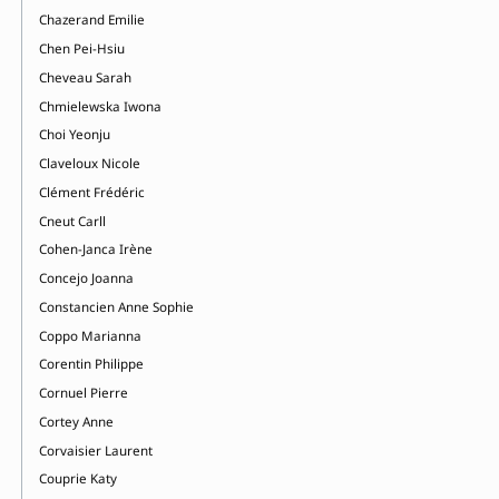
Chazerand Emilie
Chen Pei-Hsiu
Cheveau Sarah
Chmielewska Iwona
Choi Yeonju
Claveloux Nicole
Clément Frédéric
Cneut Carll
Cohen-Janca Irène
Concejo Joanna
Constancien Anne Sophie
Coppo Marianna
Corentin Philippe
Cornuel Pierre
Cortey Anne
Corvaisier Laurent
Couprie Katy