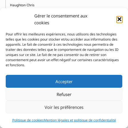
Haughton Chris
Heidelbach Nikolaus
Gérer le consentement aux
Heitz Bruno
cookies
Heller Algazi Inbar
Pour offrir les meilleures expériences, nous utilisons des technologies
Herbauts Anne
telles que les cookies pour stocker et/ou accéder aux informations des
Hoban Tana
appareils. Le fait de consentir à ces technologies nous permettra de
Hosoe Eikoh
traiter des données telles que le comportement de navigation ou les ID
uniques sur ce site. Le fait de ne pas consentir ou de retirer son
Hottois Karen
consentement peut avoir un effet négatif sur certaines caractéristiques
Houdart Emmanuelle
et fonctions.
Howe Simon
Hristova Zornitsa
Accepter
Huin Juliette
Hurd Clément
Refuser
Hurme Maija
Voir les préférences
I
Politique de cookies
Mention légales et politique de confidentialité
Ichikawa Satomi