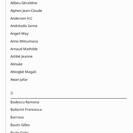
Alibeu Géraldine
Alphen Jean-Claude
Andersen H.C
Andréadis Ianna
Angeli May
Anno Mitsumasa
Arnaud Mathilde
Ashbé Jeanne
Atinuke
Attiogbé Magali
Awan Jafar
B
Badescu Ramona
Ballarini Francesca
Barroux
Baum Gilles
Bazin Gaby