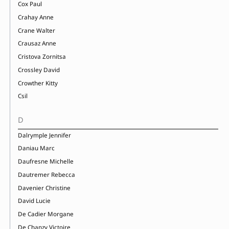
Cox Paul
Crahay Anne
Crane Walter
Crausaz Anne
Cristova Zornitsa
Crossley David
Crowther Kitty
Csil
D
Dalrymple Jennifer
Daniau Marc
Daufresne Michelle
Dautremer Rebecca
Davenier Christine
David Lucie
De Cadier Morgane
De Chanzy Victoire