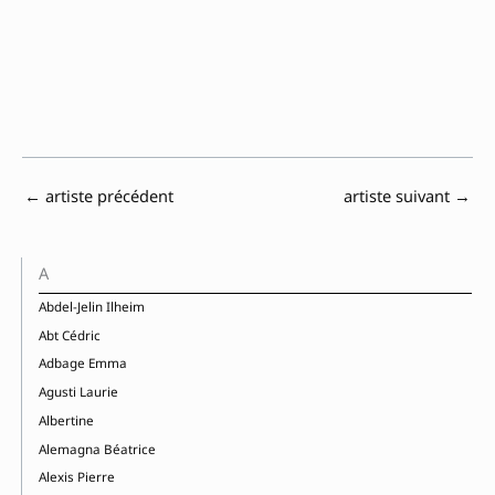
←
artiste précédent
artiste suivant
→
A
Abdel-Jelin Ilheim
Abt Cédric
Adbage Emma
Agusti Laurie
Albertine
Alemagna Béatrice
Alexis Pierre