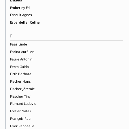
Elzbieta
Emberley Ed
Ernoult Agnès
Espardellier Céline
F
Faas Linde
Farina Aurélien
Faure Antonin
Ferro Guido
Firth Barbara
Fischer Hans
Fischer Jérémie
Fisscher Tiny
Flamant Ludovic
Fortier Natali
François Paul
Frier Raphaëlle