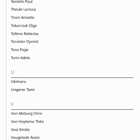
Testelin Paul
Theule Larissa
Tison Annette
Tokarczuk Olga
Tollens Rebecka
Torseter Oyvind
Tsou Page
Turin Adela
U
Ukimaru
Ungerer Tomi
V
Van Allsburg Chris
Van Hoytema Théo
Vast Emilie
Vaugelade Anaïs