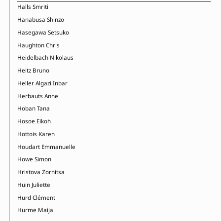
Halls Smriti
Hanabusa Shinzo
Hasegawa Setsuko
Haughton Chris
Heidelbach Nikolaus
Heitz Bruno
Heller Algazi Inbar
Herbauts Anne
Hoban Tana
Hosoe Eikoh
Hottois Karen
Houdart Emmanuelle
Howe Simon
Hristova Zornitsa
Huin Juliette
Hurd Clément
Hurme Maija