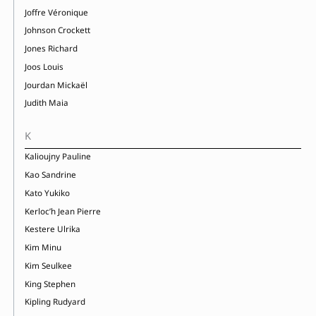
Joffre Véronique
Johnson Crockett
Jones Richard
Joos Louis
Jourdan Mickaël
Judith Maia
K
Kalioujny Pauline
Kao Sandrine
Kato Yukiko
Kerloc’h Jean Pierre
Kestere Ulrika
Kim Minu
Kim Seulkee
King Stephen
Kipling Rudyard