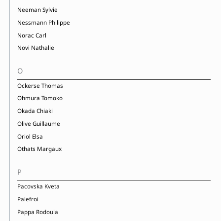
Neeman Sylvie
Nessmann Philippe
Norac Carl
Novi Nathalie
O
Ockerse Thomas
Ohmura Tomoko
Okada Chiaki
Olive Guillaume
Oriol Elsa
Othats Margaux
P
Pacovska Kveta
Palefroi
Pappa Rodoula