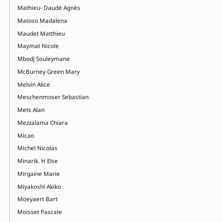
Mathieu- Daudé Agnès
Matoso Madalena
Maudet Matthieu
Maymat Nicole
Mbodj Souleymane
McBurney Green Mary
Melvin Alice
Meschenmoser Sebastian
Mets Alan
Mezzalama Chiara
Micao
Michel Nicolas
Minarik. H Else
Mirgaine Marie
Miyakoshi Akiko
Moeyaert Bart
Moisset Pascale