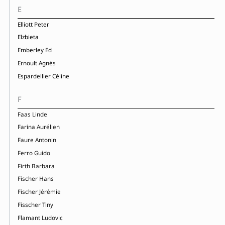
E
Elliott Peter
Elzbieta
Emberley Ed
Ernoult Agnès
Espardellier Céline
F
Faas Linde
Farina Aurélien
Faure Antonin
Ferro Guido
Firth Barbara
Fischer Hans
Fischer Jérémie
Fisscher Tiny
Flamant Ludovic