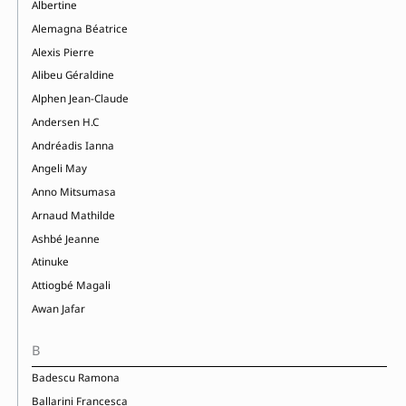
Albertine
Alemagna Béatrice
Alexis Pierre
Alibeu Géraldine
Alphen Jean-Claude
Andersen H.C
Andréadis Ianna
Angeli May
Anno Mitsumasa
Arnaud Mathilde
Ashbé Jeanne
Atinuke
Attiogbé Magali
Awan Jafar
B
Badescu Ramona
Ballarini Francesca