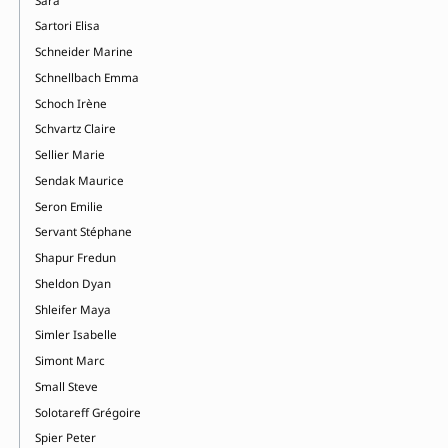
Sara
Sartori Elisa
Schneider Marine
Schnellbach Emma
Schoch Irène
Schvartz Claire
Sellier Marie
Sendak Maurice
Seron Emilie
Servant Stéphane
Shapur Fredun
Sheldon Dyan
Shleifer Maya
Simler Isabelle
Simont Marc
Small Steve
Solotareff Grégoire
Spier Peter