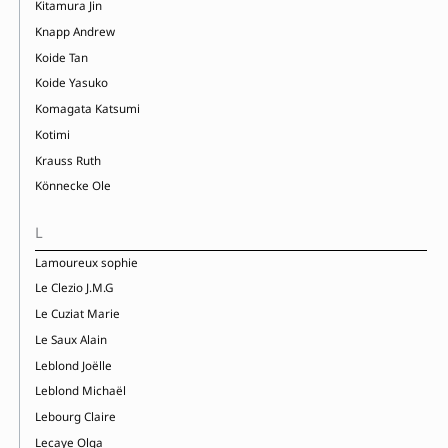
Kitamura Jin
Knapp Andrew
Koide Tan
Koide Yasuko
Komagata Katsumi
Kotimi
Krauss Ruth
Könnecke Ole
L
Lamoureux sophie
Le Clezio J.M.G
Le Cuziat Marie
Le Saux Alain
Leblond Joëlle
Leblond Michaël
Lebourg Claire
Lecaye Olga