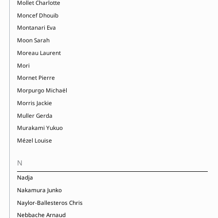
Mollet Charlotte
Moncef Dhouib
Montanari Eva
Moon Sarah
Moreau Laurent
Mori
Mornet Pierre
Morpurgo Michaël
Morris Jackie
Muller Gerda
Murakami Yukuo
Mézel Louise
N
Nadja
Nakamura Junko
Naylor-Ballesteros Chris
Nebbache Arnaud