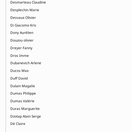
Desmarteau Claudine
Desplechin Marie
Desvaux Olivier
Di Giacomo Kris
Dony Aurélien
Douzou olivier
Dreyer Fanny
Dros Imme
Dubanevich Arlene
Ducos Max
Duff David
Dulain Magalie
Dumas Philippe
Dumas Valérie
Duras Marguerite
Dzotap Alain Serge
Dé Claire