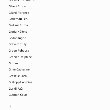
Gibert Bruno
Gilard Florence
Gittleman Len
Giuliani Emma
Gloria Hélène
Godon Ingrid
Gravett Emily
Green Rebecca
Grenier Delphine
Grimm
Grive Catherine
Gréselle Sara
Guilloppé Antoine
Guridi Raùl
Gutman Colas
H