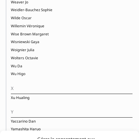
Weaver Jo
Weidler-Bauchez Sophie
Wilde Oscar
Willemin Véronique
Wise Brown Margaret
Wisniewski Gaya
Woignier Julia
Wolters Octavie
Wu Da
Wu Higo
X
Xu Hualing
Y
Yaccarino Dan
Yamashita Haruo
Yerkes Jennifer