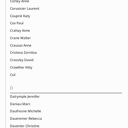
Cortey Anne
Corvaisier Laurent
Couprie Katy
Cox Paul
Crahay Anne
Crane Walter
Crausaz Anne
Cristova Zornitsa
Crossley David
Crowther Kitty
Csil
D
Dalrymple Jennifer
Daniau Marc
Daufresne Michelle
Dautremer Rebecca
Davenier Christine