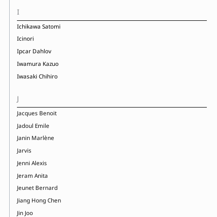
I
Ichikawa Satomi
Icinori
Ipcar Dahlov
Iwamura Kazuo
Iwasaki Chihiro
J
Jacques Benoit
Jadoul Emile
Janin Marlène
Jarvis
Jenni Alexis
Jeram Anita
Jeunet Bernard
Jiang Hong Chen
Jin Joo