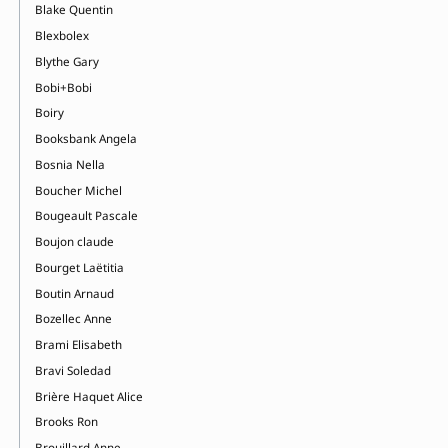
Blake Quentin
Blexbolex
Blythe Gary
Bobi+Bobi
Boiry
Booksbank Angela
Bosnia Nella
Boucher Michel
Bougeault Pascale
Boujon claude
Bourget Laëtitia
Boutin Arnaud
Bozellec Anne
Brami Elisabeth
Bravi Soledad
Brière Haquet Alice
Brooks Ron
Brouillard Anne