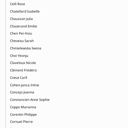
Celli Rose
Chatellard Isabelle
Chausson Julia
Chazerand Emilie
Chen Pei-Hsiu
Cheveau Sarah
Chmielewska Iwona
Choi Yeonju
Claveloux Nicole
Clément Frédéric
Cneut Carll
Cohen-Janca Irène
Concejo Joanna
Constancien Anne Sophie
Coppo Marianna
Corentin Philippe
Cornuel Pierre