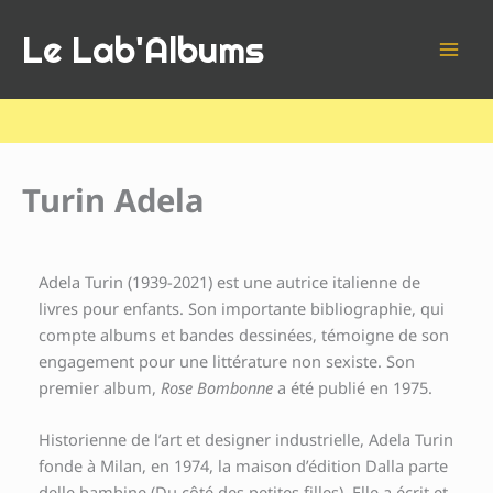
Aller
Le Lab'Albums
au
contenu
Turin Adela
Adela Turin (1939-2021) est une autrice italienne de
livres pour enfants. Son importante bibliographie, qui
compte albums et bandes dessinées, témoigne de son
engagement pour une littérature non sexiste. Son
premier album,
Rose Bombonne
a été publié en 1975.
Historienne de l’art et designer industrielle, Adela Turin
fonde à Milan, en 1974, la maison d’édition Dalla parte
delle bambine (Du côté des petites filles). Elle a écrit et