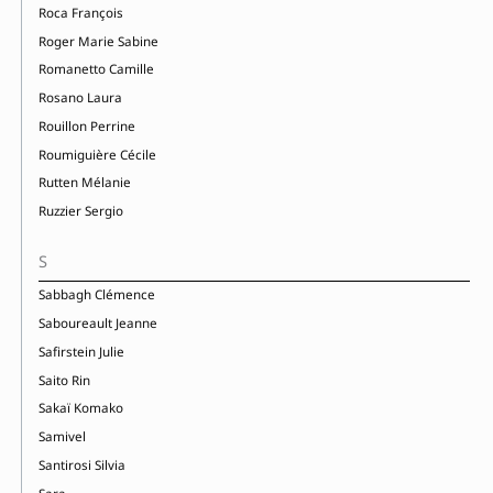
Roca François
Roger Marie Sabine
Romanetto Camille
Rosano Laura
Rouillon Perrine
Roumiguière Cécile
Rutten Mélanie
Ruzzier Sergio
S
Sabbagh Clémence
Saboureault Jeanne
Safirstein Julie
Saito Rin
Sakaï Komako
Samivel
Santirosi Silvia