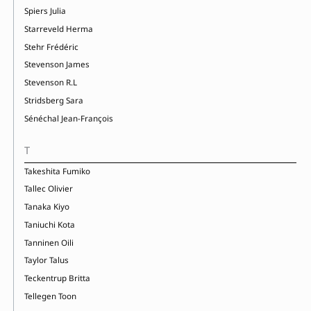
Spiers Julia
Starreveld Herma
Stehr Frédéric
Stevenson James
Stevenson R.L
Stridsberg Sara
Sénéchal Jean-François
T
Takeshita Fumiko
Tallec Olivier
Tanaka Kiyo
Taniuchi Kota
Tanninen Oili
Taylor Talus
Teckentrup Britta
Tellegen Toon