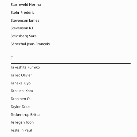
Starreveld Herma
Stehr Frédéric
Stevenson James
Stevenson R.L
Stridsberg Sara
Sénéchal Jean-François
T
Takeshita Fumiko
Tallec Olivier
Tanaka Kiyo
Taniuchi Kota
Tanninen Oili
Taylor Talus
Teckentrup Britta
Tellegen Toon
Testelin Paul