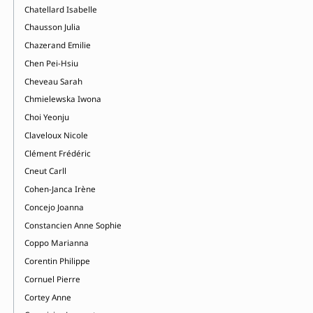
Chatellard Isabelle
Chausson Julia
Chazerand Emilie
Chen Pei-Hsiu
Cheveau Sarah
Chmielewska Iwona
Choi Yeonju
Claveloux Nicole
Clément Frédéric
Cneut Carll
Cohen-Janca Irène
Concejo Joanna
Constancien Anne Sophie
Coppo Marianna
Corentin Philippe
Cornuel Pierre
Cortey Anne