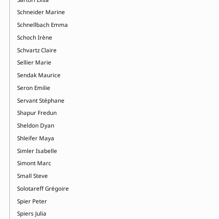
Schneider Marine
Schnellbach Emma
Schoch Irène
Schvartz Claire
Sellier Marie
Sendak Maurice
Seron Emilie
Servant Stéphane
Shapur Fredun
Sheldon Dyan
Shleifer Maya
Simler Isabelle
Simont Marc
Small Steve
Solotareff Grégoire
Spier Peter
Spiers Julia