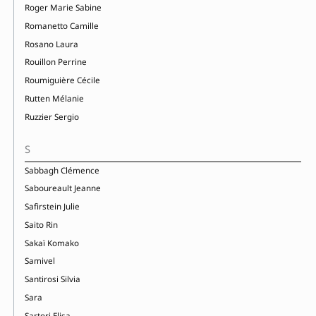
Roger Marie Sabine
Romanetto Camille
Rosano Laura
Rouillon Perrine
Roumiguière Cécile
Rutten Mélanie
Ruzzier Sergio
S
Sabbagh Clémence
Saboureault Jeanne
Safirstein Julie
Saito Rin
Sakaï Komako
Samivel
Santirosi Silvia
Sara
Sartori Elisa