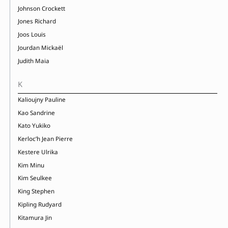
Johnson Crockett
Jones Richard
Joos Louis
Jourdan Mickaël
Judith Maia
K
Kalioujny Pauline
Kao Sandrine
Kato Yukiko
Kerloc’h Jean Pierre
Kestere Ulrika
Kim Minu
Kim Seulkee
King Stephen
Kipling Rudyard
Kitamura Jin