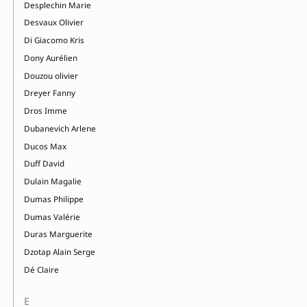
Desplechin Marie
Desvaux Olivier
Di Giacomo Kris
Dony Aurélien
Douzou olivier
Dreyer Fanny
Dros Imme
Dubanevich Arlene
Ducos Max
Duff David
Dulain Magalie
Dumas Philippe
Dumas Valérie
Duras Marguerite
Dzotap Alain Serge
Dé Claire
E