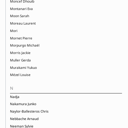
Moncef Dhouib
Montanari Eva
Moon Sarah
Moreau Laurent
Mori
Mornet Pierre
Morpurgo Michaël
Morris Jackie
Muller Gerda
Murakami Yukuo
Mézel Louise
N
Nadja
Nakamura Junko
Naylor-Ballesteros Chris
Nebbache Arnaud
Neeman Sylvie