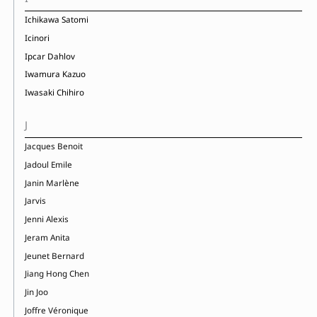
Ichikawa Satomi
Icinori
Ipcar Dahlov
Iwamura Kazuo
Iwasaki Chihiro
J
Jacques Benoit
Jadoul Emile
Janin Marlène
Jarvis
Jenni Alexis
Jeram Anita
Jeunet Bernard
Jiang Hong Chen
Jin Joo
Joffre Véronique