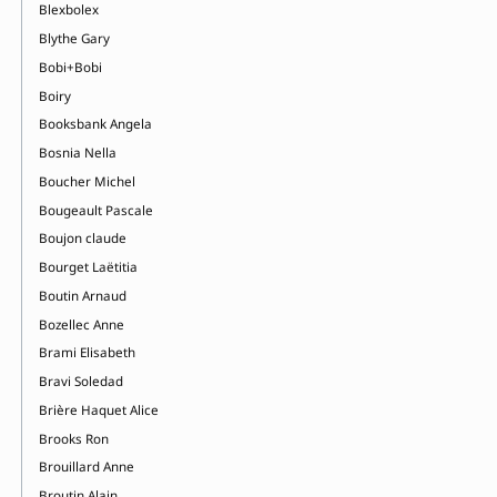
Blexbolex
Blythe Gary
Bobi+Bobi
Boiry
Booksbank Angela
Bosnia Nella
Boucher Michel
Bougeault Pascale
Boujon claude
Bourget Laëtitia
Boutin Arnaud
Bozellec Anne
Brami Elisabeth
Bravi Soledad
Brière Haquet Alice
Brooks Ron
Brouillard Anne
Broutin Alain