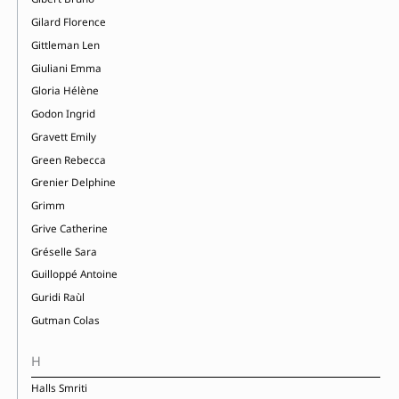
Gilard Florence
Gittleman Len
Giuliani Emma
Gloria Hélène
Godon Ingrid
Gravett Emily
Green Rebecca
Grenier Delphine
Grimm
Grive Catherine
Gréselle Sara
Guilloppé Antoine
Guridi Raùl
Gutman Colas
H
Halls Smriti