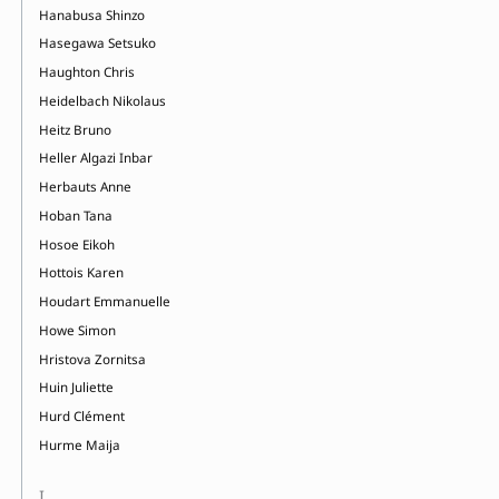
Hanabusa Shinzo
Hasegawa Setsuko
Haughton Chris
Heidelbach Nikolaus
Heitz Bruno
Heller Algazi Inbar
Herbauts Anne
Hoban Tana
Hosoe Eikoh
Hottois Karen
Houdart Emmanuelle
Howe Simon
Hristova Zornitsa
Huin Juliette
Hurd Clément
Hurme Maija
I