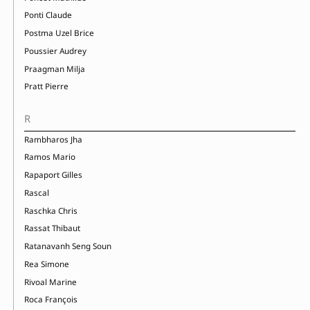
Ponti Claude
Postma Uzel Brice
Poussier Audrey
Praagman Milja
Pratt Pierre
R
Rambharos Jha
Ramos Mario
Rapaport Gilles
Rascal
Raschka Chris
Rassat Thibaut
Ratanavanh Seng Soun
Rea Simone
Rivoal Marine
Roca François