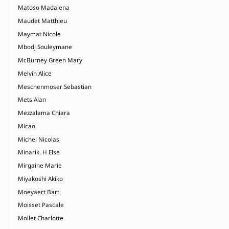
Matoso Madalena
Maudet Matthieu
Maymat Nicole
Mbodj Souleymane
McBurney Green Mary
Melvin Alice
Meschenmoser Sebastian
Mets Alan
Mezzalama Chiara
Micao
Michel Nicolas
Minarik. H Else
Mirgaine Marie
Miyakoshi Akiko
Moeyaert Bart
Moisset Pascale
Mollet Charlotte