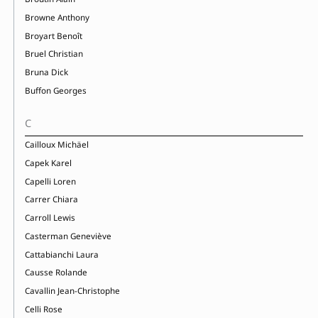
Browne Anthony
Broyart Benoît
Bruel Christian
Bruna Dick
Buffon Georges
C
Cailloux Michäel
Capek Karel
Capelli Loren
Carrer Chiara
Carroll Lewis
Casterman Geneviève
Cattabianchi Laura
Causse Rolande
Cavallin Jean-Christophe
Celli Rose