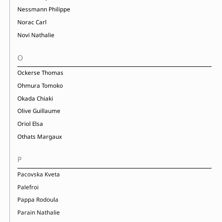
Nessmann Philippe
Norac Carl
Novi Nathalie
O
Ockerse Thomas
Ohmura Tomoko
Okada Chiaki
Olive Guillaume
Oriol Elsa
Othats Margaux
P
Pacovska Kveta
Palefroi
Pappa Rodoula
Parain Nathalie