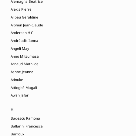
Alemagna Béatrice
Alexis Pierre
Alibeu Géraldine
Alphen Jean-Claude
Andersen H.C
Andréadis Ianna
Angeli May
Anno Mitsumasa
Arnaud Mathilde
Ashbé Jeanne
Atinuke
Attiogbé Magali
Awan Jafar
B
Badescu Ramona
Ballarini Francesca
Barroux