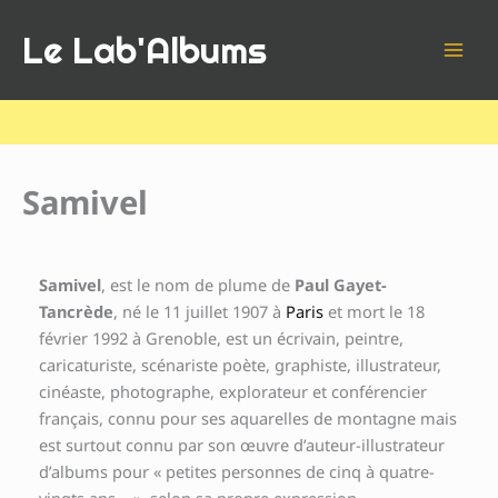
Aller
Le Lab'Albums
au
contenu
Samivel
Samivel
, est le nom de plume de
Paul Gayet-
Tancrède
, né le 11 juillet 1907 à
Paris
et mort le 18
février 1992 à Grenoble, est un écrivain, peintre,
caricaturiste, scénariste poète, graphiste, illustrateur,
cinéaste, photographe, explorateur et conférencier
français, connu pour ses aquarelles de montagne mais
est surtout connu par son œuvre d’auteur-illustrateur
d’albums pour « petites personnes de cinq à quatre-
vingts ans… », selon sa propre expression.