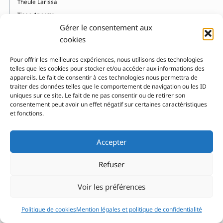
Theule Larissa
Tison Annette
Gérer le consentement aux
Tokarczuk Olga
cookies
Tollens Rebecka
Torseter Oyvind
Pour offrir les meilleures expériences, nous utilisons des technologies
Tsou Page
telles que les cookies pour stocker et/ou accéder aux informations des
appareils. Le fait de consentir à ces technologies nous permettra de
Turin Adela
traiter des données telles que le comportement de navigation ou les ID
uniques sur ce site. Le fait de ne pas consentir ou de retirer son
U
consentement peut avoir un effet négatif sur certaines caractéristiques
et fonctions.
Ukimaru
Ungerer Tomi
Accepter
V
Refuser
Van Allsburg Chris
Van Hoytema Théo
Voir les préférences
Vast Emilie
Vaugelade Anaïs
Politique de cookies
Mention légales et politique de confidentialité
Velthuijs Max