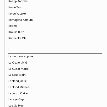
Knapp Andrew
Koide Tan
Koide Yasuko
Komagata Katsumi
Kotimi
Krauss Ruth
Könnecke Ole
L
Lamoureux sophie
Le Clezio J.M.G
Le Cuziat Marie
Le Saux Alain
Leblond Joëlle
Leblond Michaël
Lebourg Claire
Lecaye Olga
Lee Ga Hee