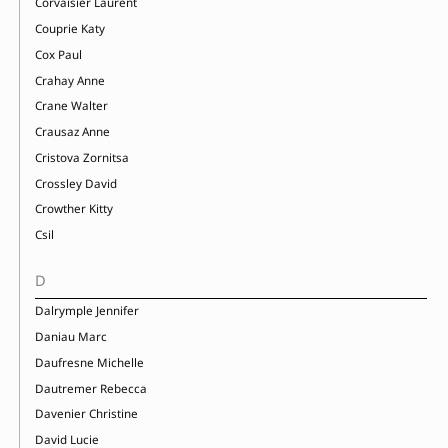
Corvaisier Laurent
Couprie Katy
Cox Paul
Crahay Anne
Crane Walter
Crausaz Anne
Cristova Zornitsa
Crossley David
Crowther Kitty
Csil
D
Dalrymple Jennifer
Daniau Marc
Daufresne Michelle
Dautremer Rebecca
Davenier Christine
David Lucie