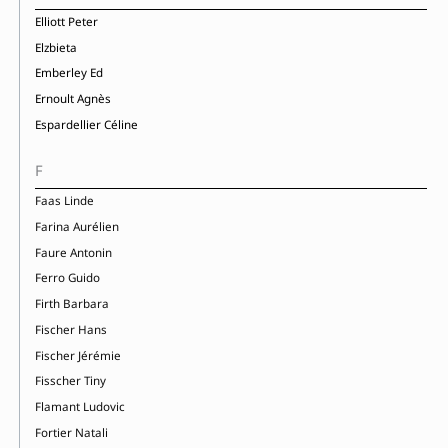
Elliott Peter
Elzbieta
Emberley Ed
Ernoult Agnès
Espardellier Céline
F
Faas Linde
Farina Aurélien
Faure Antonin
Ferro Guido
Firth Barbara
Fischer Hans
Fischer Jérémie
Fisscher Tiny
Flamant Ludovic
Fortier Natali