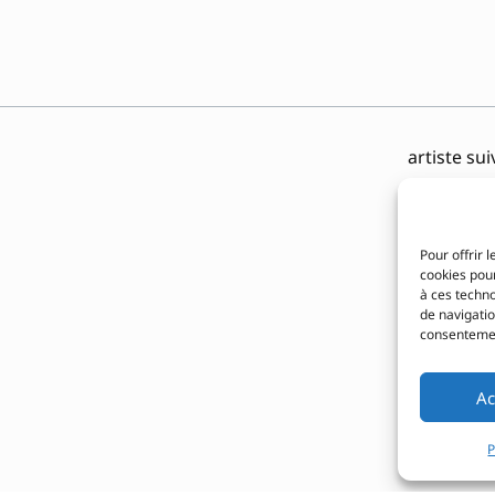
artiste su
Pour offrir 
cookies pour
à ces techn
de navigatio
consentement
Ac
P