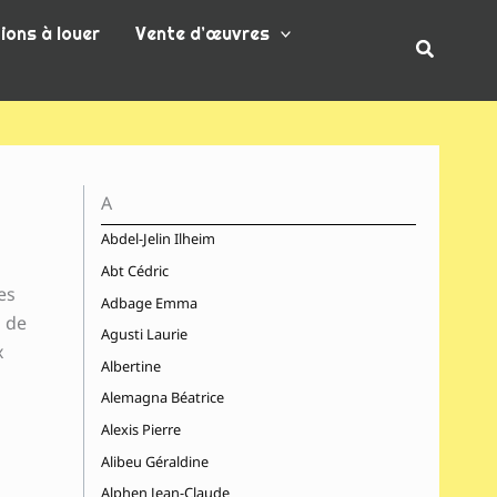
ions à louer
Vente d’œuvres
Recherc
A
Abdel-Jelin Ilheim
Abt Cédric
es
Adbage Emma
s de
Agusti Laurie
x
Albertine
Alemagna Béatrice
Alexis Pierre
Alibeu Géraldine
Alphen Jean-Claude