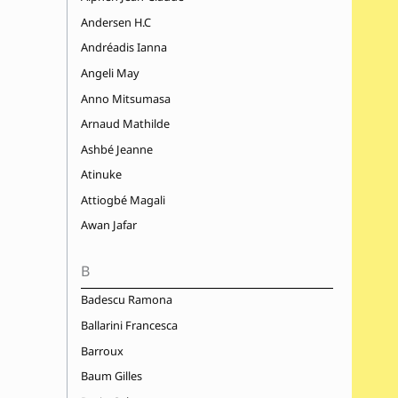
Andersen H.C
Andréadis Ianna
Angeli May
Anno Mitsumasa
Arnaud Mathilde
Ashbé Jeanne
Atinuke
Attiogbé Magali
Awan Jafar
B
Badescu Ramona
Ballarini Francesca
Barroux
Baum Gilles