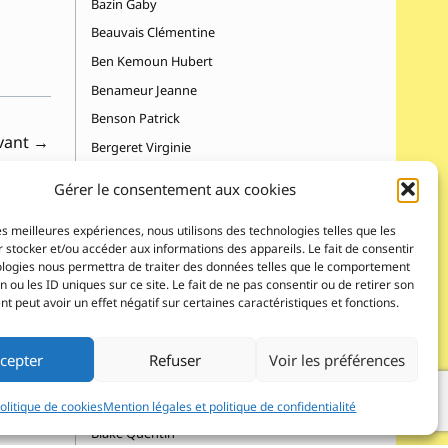
Bazin Gaby
Beauvais Clémentine
Ben Kemoun Hubert
Benameur Jeanne
Benson Patrick
ivant
→
Bergeret Virginie
Bernard Fred
Gérer le consentement aux cookies
Berner Rotraut Susanne
les meilleures expériences, nous utilisons des technologies telles que les
Bertrand Frédérique
 stocker et/ou accéder aux informations des appareils. Le fait de consentir
Besnier Michel
ologies nous permettra de traiter des données telles que le comportement
n ou les ID uniques sur ce site. Le fait de ne pas consentir ou de retirer son
Bigot Gigi, Matéo Pépito
 peut avoir un effet négatif sur certaines caractéristiques et fonctions.
Billet Julia
Binet Juliette
cepter
Refuser
Voir les préférences
Birba Lucile
Birmingham Christian
olitique de cookies
Mention légales et politique de confidentialité
Blake Quentin