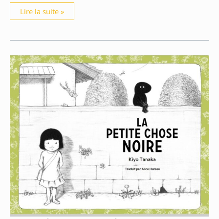
Bonsoir
Lire la suite »
lune