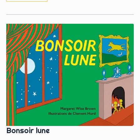
te
dire
Bonsoir lune