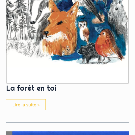
La forêt en toi
La
Lire la suite »
forêt
en
toi