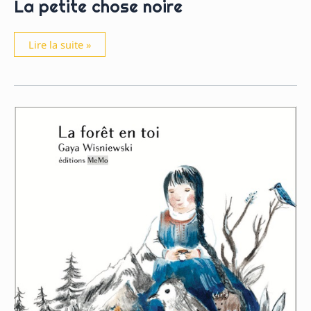
La petite chose noire
La
Lire la suite »
petite
chose
noire