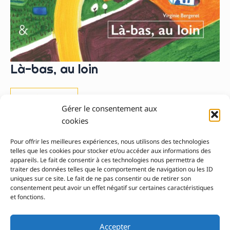
Là-bas, au loin
Là-
Lire la suite »
bas,
Gérer le consentement aux
au
loin
cookies
Pour offrir les meilleures expériences, nous utilisons des technologies
1
2
…
4
Suivant
→
telles que les cookies pour stocker et/ou accéder aux informations des
appareils. Le fait de consentir à ces technologies nous permettra de
traiter des données telles que le comportement de navigation ou les ID
uniques sur ce site. Le fait de ne pas consentir ou de retirer son
consentement peut avoir un effet négatif sur certaines caractéristiques
et fonctions.
Pour nous contacter
Accepter