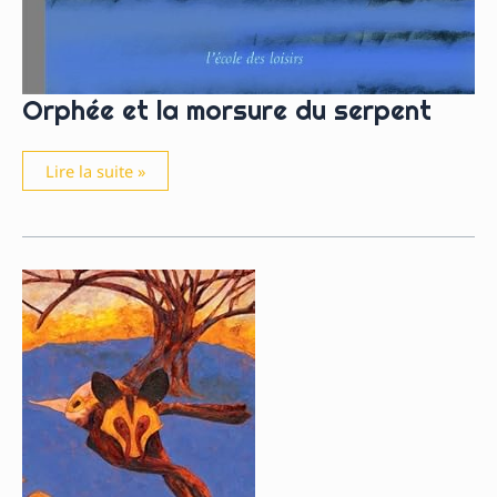
Orphée et la morsure du serpent
Orphée
Lire la suite »
et
la
morsure
du
serpent