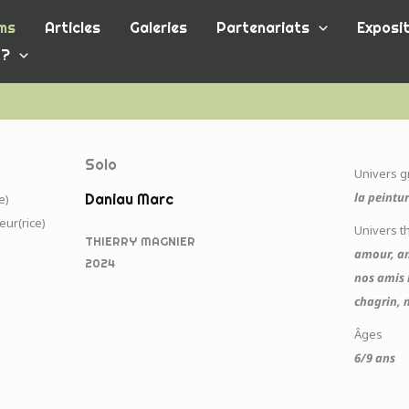
ms
Articles
Galeries
Partenariats
Exposit
 ?
Solo
Univers 
la peintu
Daniau Marc
e)
teur(rice)
Univers t
THIERRY MAGNIER
amour, ami
2024
nos amis 
chagrin, 
Âges
6/9 ans