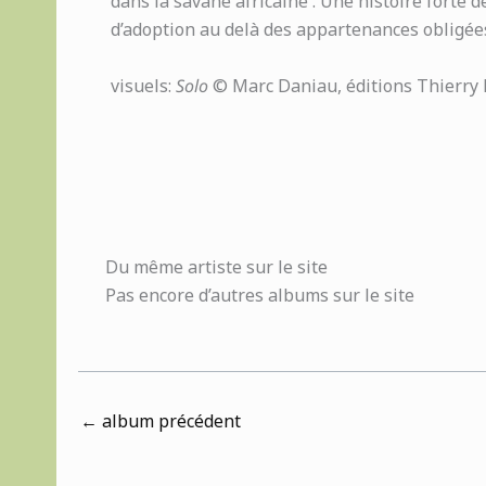
dans la savane africaine . Une histoire forte d
d’adoption au delà des appartenances obligées,
visuels:
Solo
© Marc Daniau, éditions Thierry 
Du même artiste sur le site
Pas encore d’autres albums sur le site
←
album précédent