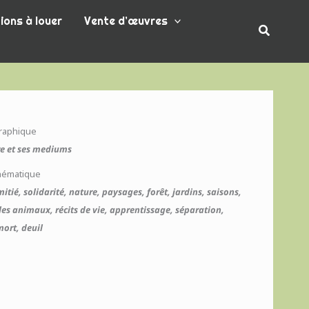
ions à louer
Vente d’œuvres
Recherc
graphique
re et ses mediums
hématique
tié, solidarité, nature, paysages, forêt, jardins, saisons,
les animaux, récits de vie, apprentissage, séparation,
mort, deuil