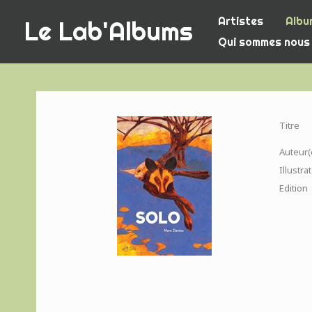
Aller
Artistes
Albu
Le Lab'Albums
au
Qui sommes nous
contenu
Titre
Auteur(
Illustra
Edition