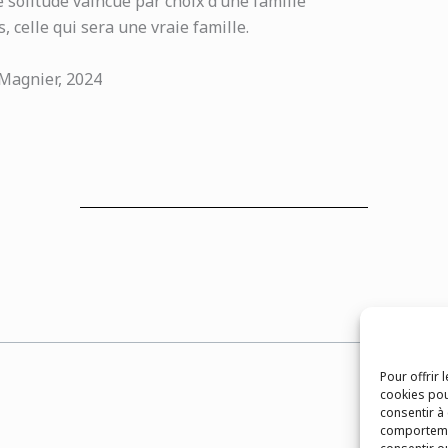
e solitude vaincue par choix d’une famille
 celle qui sera une vraie famille.
Magnier, 2024
Pour offrir 
cookies pou
consentir à
comportemen