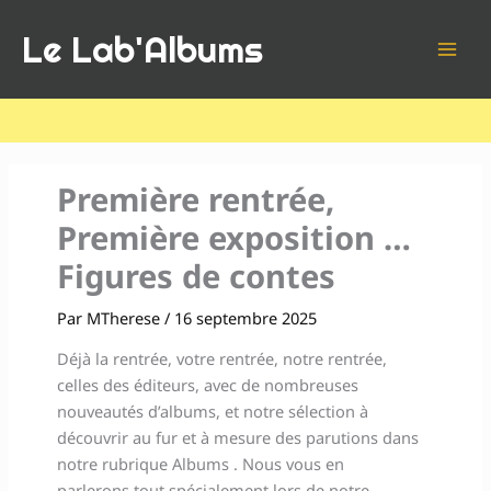
Aller
Le Lab'Albums
au
contenu
Première rentrée,
Première exposition …
Figures de contes
Par
MTherese
/
16 septembre 2025
Déjà la rentrée, votre rentrée, notre rentrée,
celles des éditeurs, avec de nombreuses
nouveautés d’albums, et notre sélection à
découvrir au fur et à mesure des parutions dans
notre rubrique Albums . Nous vous en
parlerons tout spécialement lors de notre