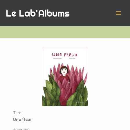
Aller
Le Lab'Albums
au
contenu
Titre
Une fleur
Auteur(e)