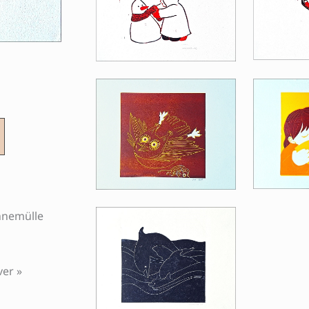
hnemülle
ver »