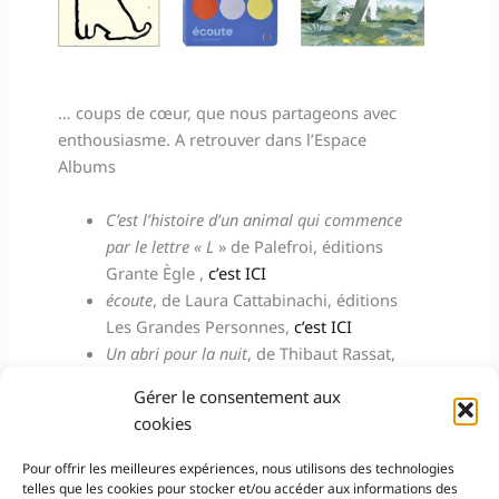
… coups de cœur, que nous partageons avec
enthousiasme. A retrouver dans l’Espace
Albums
C’est l’histoire d’un animal qui commence
par le lettre « L
» de Palefroi, éditions
Grante Ègle ,
c’est ICI
écoute
, de Laura Cattabinachi, éditions
Les Grandes Personnes,
c’est ICI
Un abri pour la nuit
, de Thibaut Rassat,
Biscoto éditions,
c’est ICI
Gérer le consentement aux
cookies
Pour offrir les meilleures expériences, nous utilisons des technologies
←
Partenariat précédent
Partenariat suivant
→
telles que les cookies pour stocker et/ou accéder aux informations des