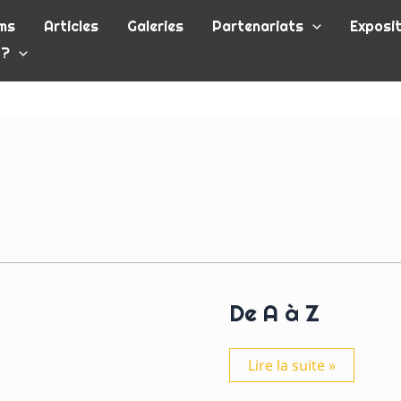
ms
Articles
Galeries
Partenariats
Exposit
 ?
De A à Z
De
Lire la suite »
A
à