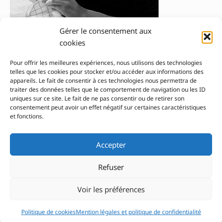
Gamon Caroline
Gérer le consentement aux
cookies
Gamon
Lire la suite »
Caroline
Pour offrir les meilleures expériences, nous utilisons des technologies
telles que les cookies pour stocker et/ou accéder aux informations des
appareils. Le fait de consentir à ces technologies nous permettra de
traiter des données telles que le comportement de navigation ou les ID
uniques sur ce site. Le fait de ne pas consentir ou de retirer son
consentement peut avoir un effet négatif sur certaines caractéristiques
et fonctions.
Pour nous contacter
Accepter
© 2026 Le Lab'Albums
association loi 1901
Refuser
Réalisé par autoportrait.com
Voir les préférences
Inscription Newsletter
Politique de cookies
Mention légales et politique de confidentialité