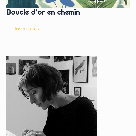
Boucle d’or en chemin
Boucle
Lire la suite »
d’or
en
chemin