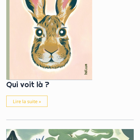
Qui voit là ?
Qui
Lire la suite »
voit
là
?