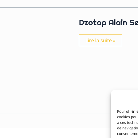
Dzotap Alain S
Dzotap
Lire la suite »
Alain
Serge
Pour offrir 
cookies pour
à ces techn
de navigatio
consentement