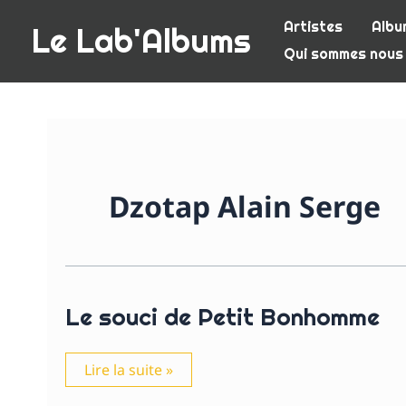
Aller
Artistes
Albu
Le Lab'Albums
au
Qui sommes nous
contenu
Dzotap Alain Serge
Le souci de Petit Bonhomme
Le
Lire la suite »
souci
de