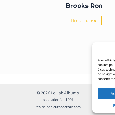
Brooks Ron
Brooks
Lire la suite »
Ron
Pour offrir 
cookies pour
à ces techn
de navigatio
consentement
© 2026 Le Lab'Albums
Ac
Inscr
Newsl
association loi 1901
P
Réalisé par autoportrait.com