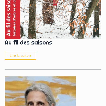
Au fil des saisons
Au
Lire la suite »
fil
des
saisons