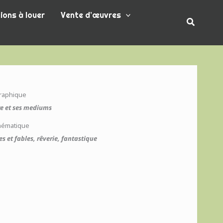
ions à louer
Vente d’œuvres
Recherc
graphique
re et ses mediums
hématique
es et fables, rêverie, fantastique