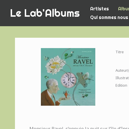
Aller
Artistes
Albu
Le Lab'Albums
au
Qui sommes nous
contenu
Titre
Auteur(
Illustra
Edition
Monsieur Ravel, s’ennuie la nuit sur l’île d’In