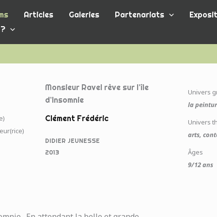
ms
Articles
Galeries
Partenariats
Exposit
 ?
Monsieur Ravel rêve sur l’île
Univers 
d’Insomnie
la peintu
Clément Frédéric
e)
Univers t
teur(rice)
arts, cont
DIDIER JEUNESSE
Âges
2013
9/12 ans
somnie . En attendant la belle et grande