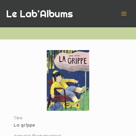
Aller
Le Lab'Albums
au
contenu
Titre
La grippe
Auteur(e) Illustrateur(rice)