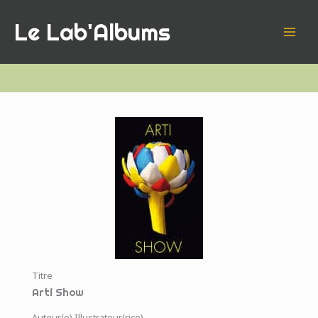
Aller
Le Lab'Albums
au
contenu
Titre
Arti Show
Auteur(e) Illustrateur(rice)