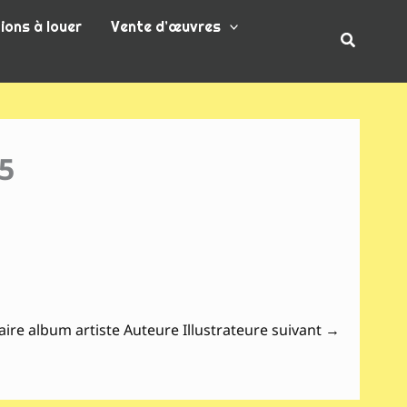
ions à louer
Vente d’œuvres
Recherc
95
aire album artiste Auteure Illustrateure suivant
→