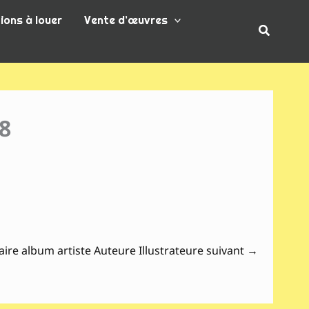
ions à louer
Vente d’œuvres
Recherc
38
aire album artiste Auteure Illustrateure suivant
→