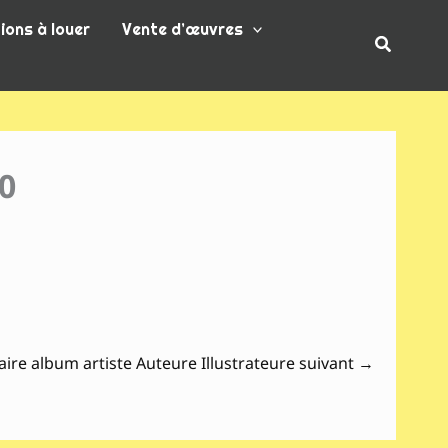
ions à louer
Vente d’œuvres
Recherc
10
aire album artiste Auteure Illustrateure suivant
→