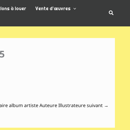
ions à louer
Vente d’œuvres
Recherc
85
aire album artiste Auteure Illustrateure suivant
→